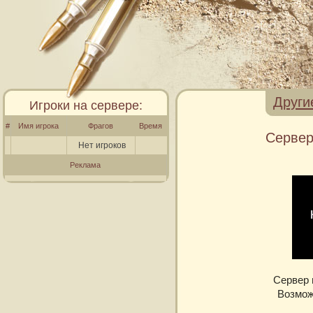
Други
Игроки на сервере:
#
Имя игрока
Фрагов
Время
Сервер
Нет игроков
Реклама
Сервер 
Возмож