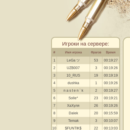
Игроки на сервере:
#
Имя игрока
Фрагов
Время
1
LeGa ツ
53
00:19:27
2
UZB007
3
00:19:26
3
10_RUS
19
00:19:19
4
dushka
1
00:19:26
5
n a s t e n ` k
2
00:19:27
6
Solle*
23
00:19:21
7
ХаХуля
26
00:19:26
8
Dalek
20
00:15:59
9
Temak
3
00:10:07
10
$FUNTIK$
22
00:13:03