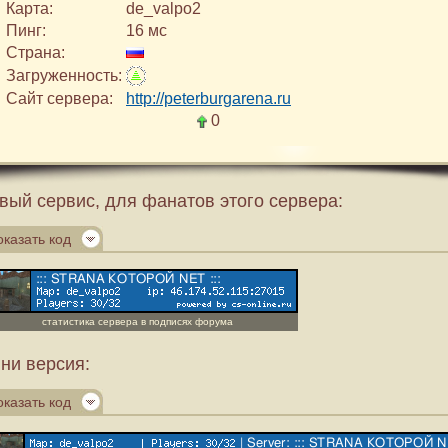
Карта:
de_valpo2
Пинг:
16 мс
Страна:
Загруженность:
Сайт сервера:
http://peterburgarena.ru
0
вый сервис, для фанатов этого сервера:
оказать код
статистика сервера в подписях форума
ни версия:
оказать код