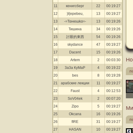
11
кенигсберг
22
00:19:27
12
}I{epebeu,
13
00:19:27
13
-=Ταʜюɯkα=-
13
00:19:26
14
Тишина
34
00:19:26
15
討厭的東西
54
00:19:26
16
skydance
47
00:19:27
17
Dacent
15
00:19:26
Но
18
Artem
2
00:03:30
19
3а3а КуМаР
4
00:19:22
п
20
bes
8
00:19:28
21
арабские лекции
11
00:19:27
22
Faust
4
00:12:53
23
SoV04ek
2
00:07:20
24
Zipo
5
00:19:27
Ми
25
Okcana
16
00:19:26
п
26
fIRE
31
00:19:27
27
HASAN
10
00:19:27