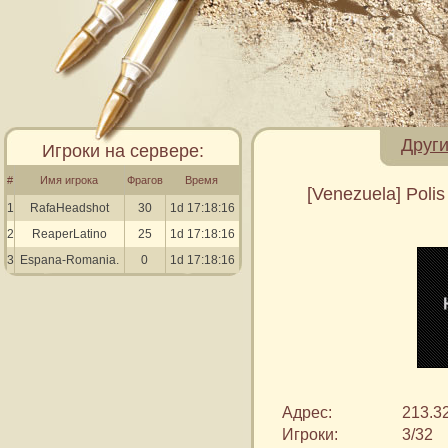
Други
Игроки на сервере:
#
Имя игрока
Фрагов
Время
[Venezuela] Polis
1
RafaHeadshot
30
1d 17:18:16
2
ReaperLatino
25
1d 17:18:16
3
Espana-Romania.
0
1d 17:18:16
Адрес:
213.3
Игроки:
3/32