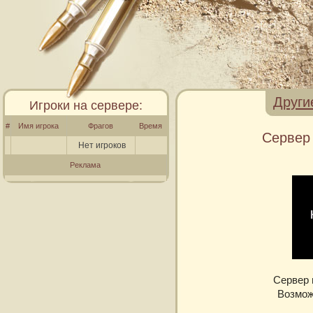
Други
Игроки на сервере:
#
Имя игрока
Фрагов
Время
Сервер 
Нет игроков
Реклама
Сервер 
Возмож