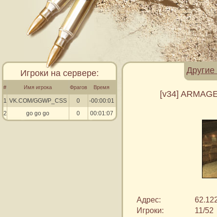
Другие
Игроки на сервере:
#
Имя игрока
Фрагов
Время
[v34] ARMAGE
1
VK.COM/GGWP_CSS
0
-00:00:01
2
go go go
0
00:01:07
Адрес:
62.12
Игроки:
11/52