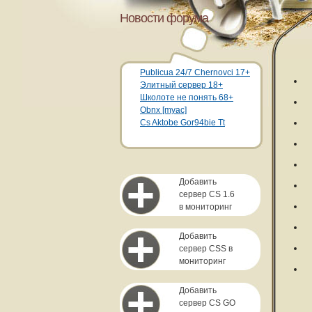
Новости форума
Publicua 24/7 Chernovci 17+
Элитный сервер 18+
Школоте не понять 68+
Obnx [myac]
Cs Aktobe Gor94bie Tt
Добавить
сервер CS 1.6
в мониторинг
Добавить
сервер CSS в
мониторинг
Добавить
сервер CS GO