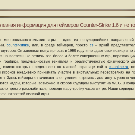
лезная информация для геймеров Counter-Strike 1.6 и не то
е многопользовательские игры – одно из популярнейших направлений
рии.
counter-strike
, или, в среде геймеров, просто
cs
– яркий представите
 шутеров. Он завоевал популярность в 1999 году и не сдает свои позиции по 
я на постоянные релизы все более и более совершенных игр, поражающих
ой графики, продуманностью геймплея и реалистичностью физического д
, список которых представлен на главной странице сайта
cs-online.ru
, п
 игроков ежедневно принимать участие в виртуальных перестрелках на п
та. Здесь геймеры оттачивают свое умение, стремясь достигнуть уровня че
уются кадры, которые, возможно, в скором будущем выступят на WCG. В конце
ожно просто расслабиться, проведя пару-тройку часов в игре. Наши серверы
х фанатов этой великой игры.