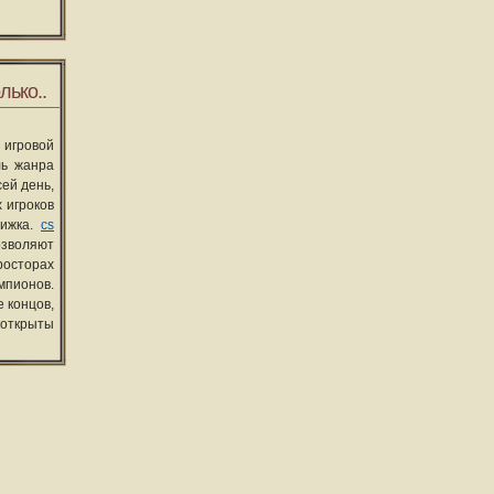
лько..
 игровой
ль жанра
сей день,
 игроков
вижка.
cs
озволяют
росторах
мпионов.
 концов,
 открыты