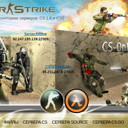
ониторинг серверов: CS 1.6 и CSS
Server Offline
92.247.195.128:27009
[OFF]
CS-GO mod 21+
91.211.247.8:27015
ФАЙЛЫ
СЕРВЕРА CS
СЕРВЕРА SOURCE
СЕРВЕРА CS GO