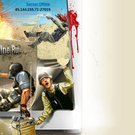
Server Offline
45.144.155.71:27015
[OFF]