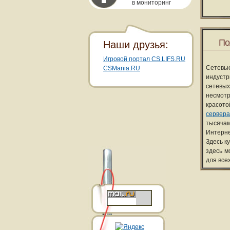
в мониторинг
По
Наши друзья:
Игровой портал CS.LIFS.RU
Сетевы
CSMania.RU
индуст
сетевых
несмотр
красот
сервера
тысячам
Интерне
Здесь к
здесь м
для все