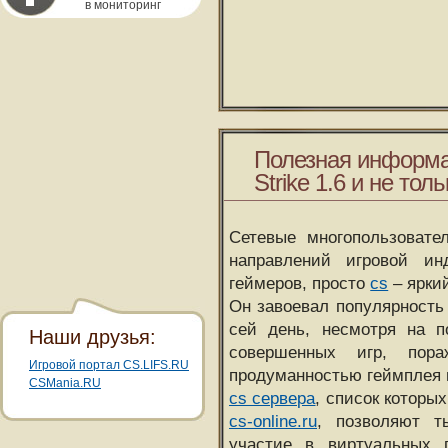
в мониторинг
Полезная информа
Strike 1.6 и не толь
Сетевые многопользовате
направлений игровой и
геймеров, просто
cs
– ярки
Он завоевал популярность 
сей день, несмотря на 
Наши друзья:
совершенных игр, пора
Игровой портал CS.LIFS.RU
продуманностью геймплея 
CSMania.RU
cs сервера
, список которы
cs-online.ru
, позволяют т
участие в виртуальных п