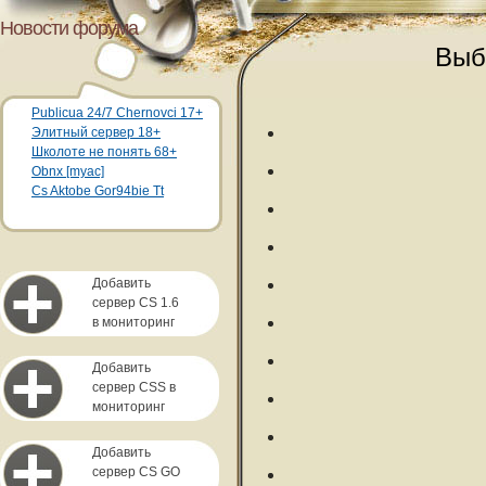
Новости форума
Выб
Publicua 24/7 Chernovci 17+
Элитный сервер 18+
Школоте не понять 68+
Obnx [myac]
Cs Aktobe Gor94bie Tt
Добавить
сервер CS 1.6
в мониторинг
Добавить
сервер CSS в
мониторинг
Добавить
сервер CS GO