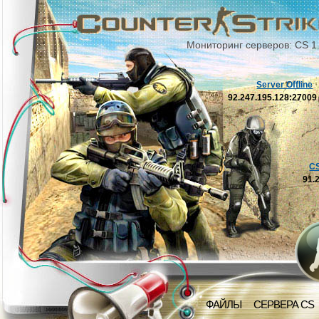
Мониторинг серверов: CS 1
Server Offline
92.247.195.128:2700
C
91.
ФАЙЛЫ
СЕРВЕРА CS