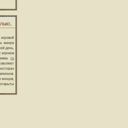
лько..
 игровой
ль жанра
сей день,
 игроков
вижка.
cs
озволяют
росторах
мпионов.
 концов,
 открыты