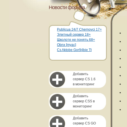
Новости форума
Publicua 24/7 Chernovci 17+
Элитный сервер 18+
Школоте не понять 68+
Obnx [myac]
Cs Aktobe Gor94bie Tt
Добавить
сервер CS 1.6
в мониторинг
Добавить
сервер CSS в
мониторинг
Добавить
сервер CS GO