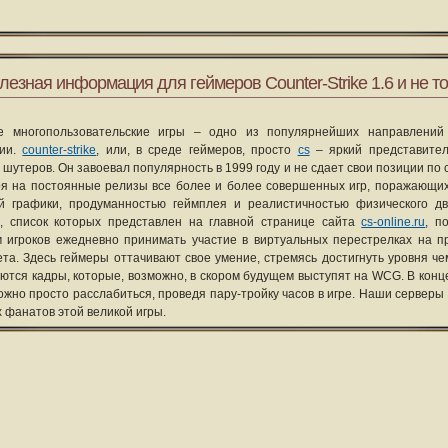
лезная информация для геймеров Counter-Strike 1.6 и не то
е многопользовательские игры – одно из популярнейших направлений
рии.
counter-strike
, или, в среде геймеров, просто
cs
– яркий представите
 шутеров. Он завоевал популярность в 1999 году и не сдает свои позиции по 
я на постоянные релизы все более и более совершенных игр, поражающих
ой графики, продуманностью геймплея и реалистичностью физического д
, список которых представлен на главной странице сайта
cs-online.ru
, п
 игроков ежедневно принимать участие в виртуальных перестрелках на п
та. Здесь геймеры оттачивают свое умение, стремясь достигнуть уровня че
уются кадры, которые, возможно, в скором будущем выступят на WCG. В конце
ожно просто расслабиться, проведя пару-тройку часов в игре. Наши серверы
х фанатов этой великой игры.