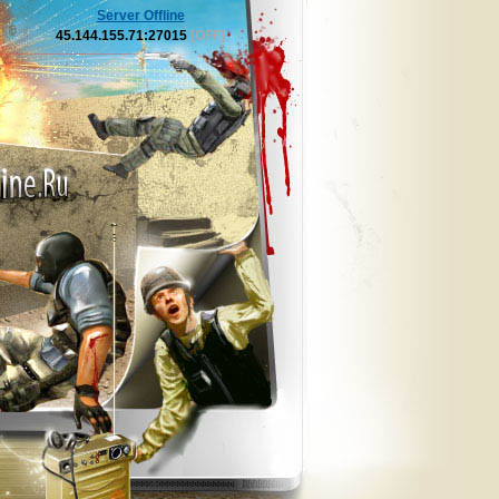
Server Offline
45.144.155.71:27015
[OFF]