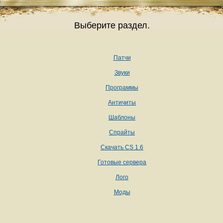
Выберите раздел.
Патчи
Звуки
Программы
Античиты
Шаблоны
Спрайты
Скачать CS 1.6
Готовые сервера
Лого
Моды