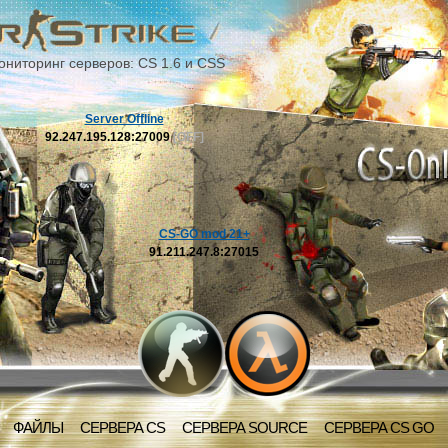
ониторинг серверов: CS 1.6 и CSS
Server Offline
92.247.195.128:27009
[OFF]
CS-GO mod 21+
91.211.247.8:27015
ФАЙЛЫ
СЕРВЕРА CS
СЕРВЕРА SOURCE
СЕРВЕРА CS GO