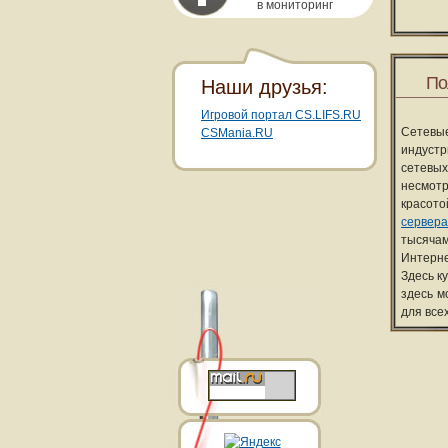
в мониторинг
По
Наши друзья:
Игровой портал CS.LIFS.RU
Сетевы
CSMania.RU
индуст
сетевых
несмотр
красот
сервера
тысячам
Интерне
Здесь к
здесь м
для все