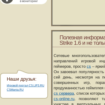
в мониторинг
Полезная информа
Strike 1.6 и не толь
Сетевые многопользовате
направлений игровой и
геймеров, просто
cs
– ярки
Он завоевал популярность 
сей день, несмотря на 
Наши друзья:
совершенных игр, пора
Игровой портал CS.LIFS.RU
продуманностью геймплея 
CSMania.RU
cs сервера
, список которы
cs-online.ru
, позволяют т
участие в виртуальных п