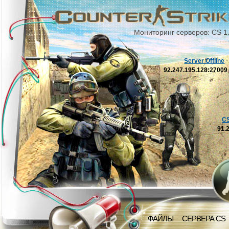
Мониторинг серверов: CS 1
Server Offline
92.247.195.128:2700
C
91.
ФАЙЛЫ
СЕРВЕРА CS