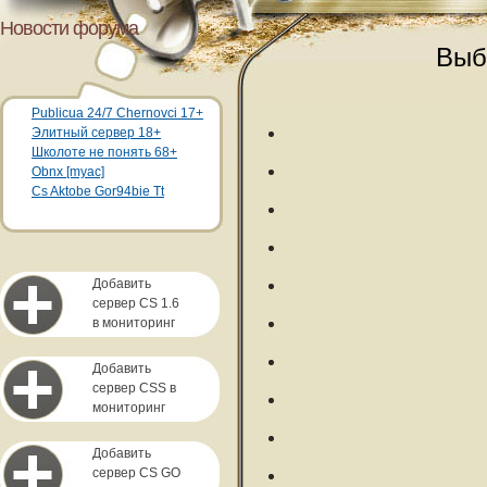
Новости форума
Выб
Publicua 24/7 Chernovci 17+
Элитный сервер 18+
Школоте не понять 68+
Obnx [myac]
Cs Aktobe Gor94bie Tt
Добавить
сервер CS 1.6
в мониторинг
Добавить
сервер CSS в
мониторинг
Добавить
сервер CS GO