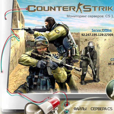
Мониторинг серверов: CS 1
Server Offline
92.247.195.128:2700
C
91.
ФАЙЛЫ
СЕРВЕРА CS