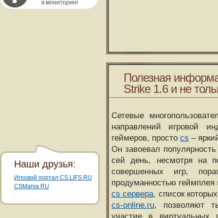
в мониторинг
Полезная информа
Strike 1.6 и не толь
Сетевые многопользовате
направлений игровой и
геймеров, просто
cs
– ярки
Он завоевал популярность 
сей день, несмотря на 
Наши друзья:
совершенных игр, пора
Игровой портал CS.LIFS.RU
продуманностью геймплея 
CSMania.RU
cs сервера
, список которы
cs-online.ru
, позволяют т
участие в виртуальных п