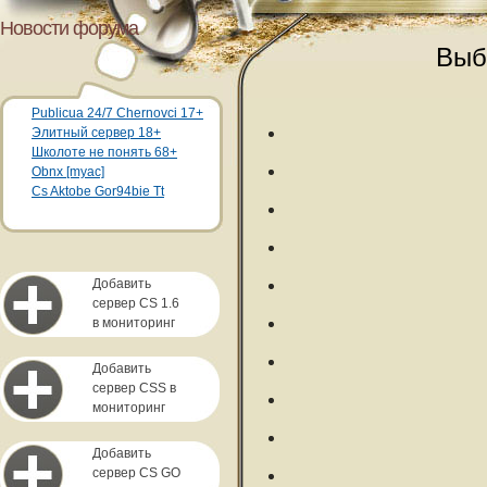
Новости форума
Выб
Publicua 24/7 Chernovci 17+
Элитный сервер 18+
Школоте не понять 68+
Obnx [myac]
Cs Aktobe Gor94bie Tt
Добавить
сервер CS 1.6
в мониторинг
Добавить
сервер CSS в
мониторинг
Добавить
сервер CS GO