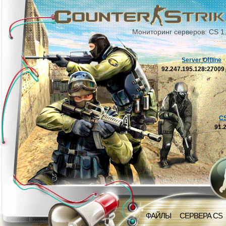
Мониторинг серверов: CS 1
Server Offline
92.247.195.128:2700
C
91.
ФАЙЛЫ
СЕРВЕРА CS