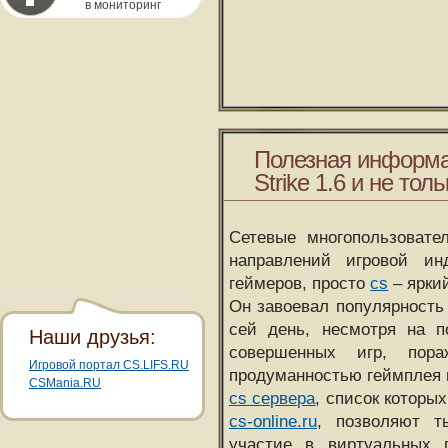
в мониторинг
Полезная информа
Strike 1.6 и не толь
Сетевые многопользовате
направлений игровой и
геймеров, просто
cs
– ярки
Он завоевал популярность 
сей день, несмотря на 
Наши друзья:
совершенных игр, пора
Игровой портал CS.LIFS.RU
продуманностью геймплея 
CSMania.RU
cs сервера
, список которы
cs-online.ru
, позволяют т
участие в виртуальных п