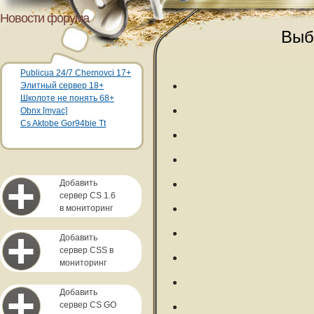
Новости форума
Выб
Publicua 24/7 Chernovci 17+
Элитный сервер 18+
Школоте не понять 68+
Obnx [myac]
Cs Aktobe Gor94bie Tt
Добавить
сервер CS 1.6
в мониторинг
Добавить
сервер CSS в
мониторинг
Добавить
сервер CS GO