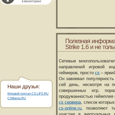
в мониторинг
Полезная информа
Strike 1.6 и не толь
Сетевые многопользовате
направлений игровой и
геймеров, просто
cs
– ярки
Он завоевал популярность 
сей день, несмотря на 
Наши друзья:
совершенных игр, пора
Игровой портал CS.LIFS.RU
продуманностью геймплея 
CSMania.RU
cs сервера
, список которы
cs-online.ru
, позволяют т
участие в виртуальных п