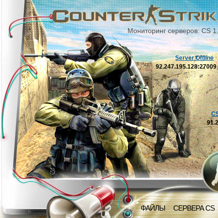
Мониторинг серверов: CS 1
Server Offline
92.247.195.128:2700
C
91.
ФАЙЛЫ
СЕРВЕРА CS