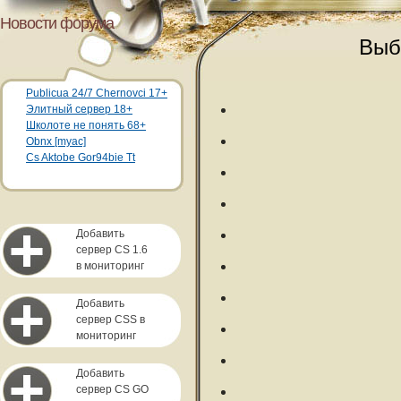
Новости форума
Выб
Publicua 24/7 Chernovci 17+
Элитный сервер 18+
Школоте не понять 68+
Obnx [myac]
Cs Aktobe Gor94bie Tt
Добавить
сервер CS 1.6
в мониторинг
Добавить
сервер CSS в
мониторинг
Добавить
сервер CS GO