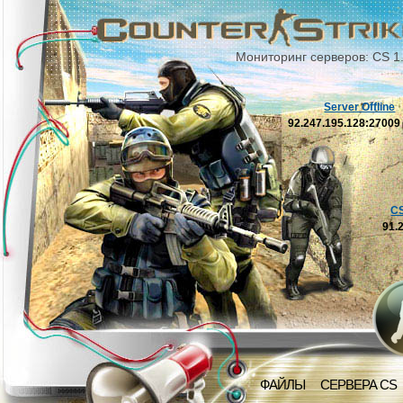
Мониторинг серверов: CS 1
Server Offline
92.247.195.128:2700
C
91.
ФАЙЛЫ
СЕРВЕРА CS