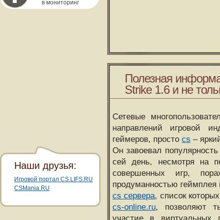
в мониторинг
Полезная информа
Strike 1.6 и не толь
Сетевые многопользовате
направлений игровой и
геймеров, просто
cs
– ярки
Он завоевал популярность 
сей день, несмотря на 
Наши друзья:
совершенных игр, пора
Игровой портал CS.LIFS.RU
продуманностью геймплея 
CSMania.RU
cs сервера
, список которы
cs-online.ru
, позволяют т
участие в виртуальных п