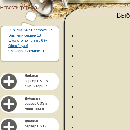
Новости форума
Выб
Publicua 24/7 Chernovci 17+
Элитный сервер 18+
Школоте не понять 68+
Obnx [myac]
Cs Aktobe Gor94bie Tt
Добавить
сервер CS 1.6
в мониторинг
Добавить
сервер CSS в
мониторинг
Добавить
сервер CS GO