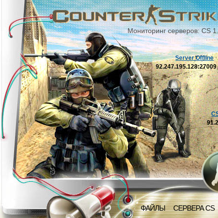
Мониторинг серверов: CS 1
Server Offline
92.247.195.128:2700
C
91.
ФАЙЛЫ
СЕРВЕРА CS