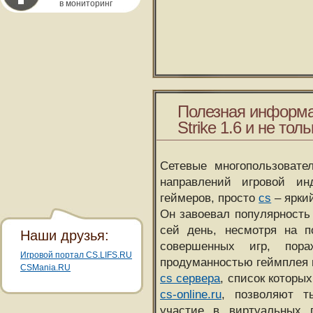
в мониторинг
Полезная информа
Strike 1.6 и не толь
Сетевые многопользовате
направлений игровой и
геймеров, просто
cs
– ярки
Он завоевал популярность 
сей день, несмотря на 
Наши друзья:
совершенных игр, пора
Игровой портал CS.LIFS.RU
продуманностью геймплея 
CSMania.RU
cs сервера
, список которы
cs-online.ru
, позволяют т
участие в виртуальных п