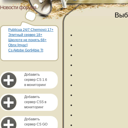
Новости форума
Выб
Publicua 24/7 Chernovci 17+
Элитный сервер 18+
Школоте не понять 68+
Obnx [myac]
Cs Aktobe Gor94bie Tt
Добавить
сервер CS 1.6
в мониторинг
Добавить
сервер CSS в
мониторинг
Добавить
сервер CS GO