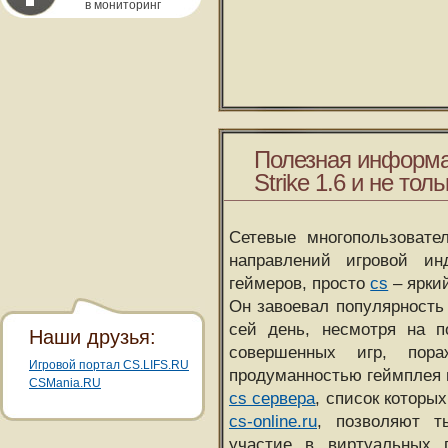
в мониторинг
Полезная информа
Strike 1.6 и не толь
Сетевые многопользовате
направлений игровой и
геймеров, просто
cs
– ярки
Он завоевал популярность 
сей день, несмотря на 
Наши друзья:
совершенных игр, пора
Игровой портал CS.LIFS.RU
продуманностью геймплея 
CSMania.RU
cs сервера
, список которы
cs-online.ru
, позволяют т
участие в виртуальных п