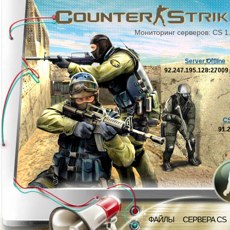
Мониторинг серверов: CS 1
Server Offline
92.247.195.128:2700
C
91.
ФАЙЛЫ
СЕРВЕРА CS