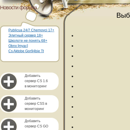
Новости форума
Выб
Publicua 24/7 Chernovci 17+
Элитный сервер 18+
Школоте не понять 68+
Obnx [myac]
Cs Aktobe Gor94bie Tt
Добавить
сервер CS 1.6
в мониторинг
Добавить
сервер CSS в
мониторинг
Добавить
сервер CS GO