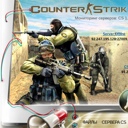
Мониторинг серверов: CS 1
Server Offline
92.247.195.128:2700
C
91.
ФАЙЛЫ
СЕРВЕРА CS