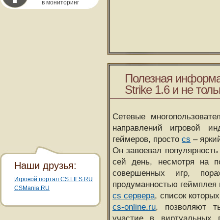
в мониторинг
Полезная информа
Strike 1.6 и не толь
Сетевые многопользовате
направлений игровой и
геймеров, просто
cs
– ярки
Он завоевал популярность 
сей день, несмотря на 
Наши друзья:
совершенных игр, пора
Игровой портал CS.LIFS.RU
продуманностью геймплея 
CSMania.RU
cs сервера
, список которы
cs-online.ru
, позволяют т
участие в виртуальных п