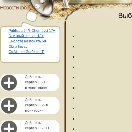
Новости форума
Выб
Publicua 24/7 Chernovci 17+
Элитный сервер 18+
Школоте не понять 68+
Obnx [myac]
Cs Aktobe Gor94bie Tt
Добавить
сервер CS 1.6
в мониторинг
Добавить
сервер CSS в
мониторинг
Добавить
сервер CS GO