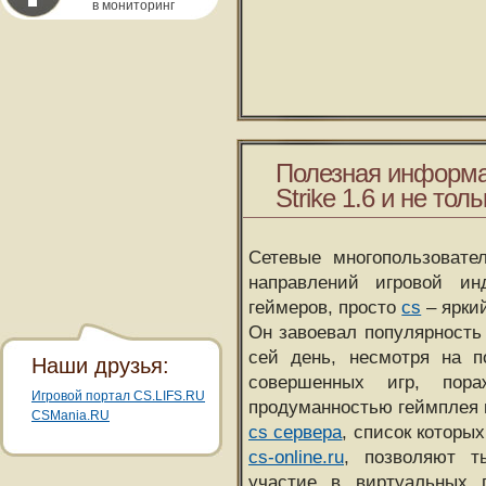
в мониторинг
Полезная информа
Strike 1.6 и не толь
Сетевые многопользовате
направлений игровой и
геймеров, просто
cs
– ярки
Он завоевал популярность 
сей день, несмотря на 
Наши друзья:
совершенных игр, пора
Игровой портал CS.LIFS.RU
продуманностью геймплея 
CSMania.RU
cs сервера
, список которы
cs-online.ru
, позволяют т
участие в виртуальных п