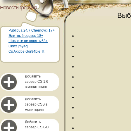
Новости форума
Выб
Publicua 24/7 Chernovci 17+
Элитный сервер 18+
Школоте не понять 68+
Obnx [myac]
Cs Aktobe Gor94bie Tt
Добавить
сервер CS 1.6
в мониторинг
Добавить
сервер CSS в
мониторинг
Добавить
сервер CS GO