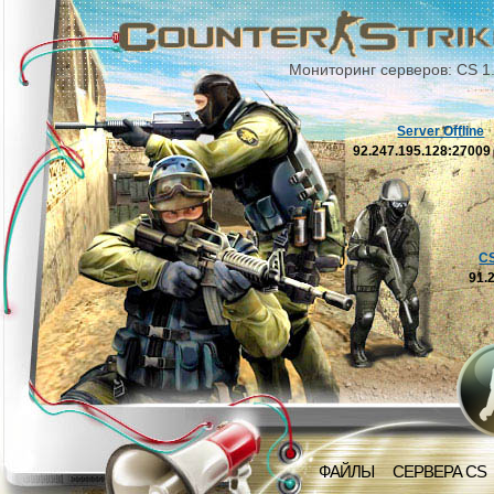
Мониторинг серверов: CS 1
Server Offline
92.247.195.128:2700
C
91.
ФАЙЛЫ
СЕРВЕРА CS