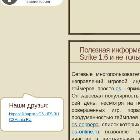
в мониторинг
Полезная информа
Strike 1.6 и не толь
Сетевые многопользовате
направлений игровой и
геймеров, просто
cs
– ярки
Он завоевал популярность 
сей день, несмотря на 
Наши друзья:
совершенных игр, пора
Игровой портал CS.LIFS.RU
продуманностью геймплея 
CSMania.RU
cs сервера
, список которы
cs-online.ru
, позволяют т
участие в виртуальных п