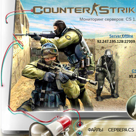
Мониторинг серверов: CS 1
Server Offline
92.247.195.128:2700
C
91.
ФАЙЛЫ
СЕРВЕРА CS