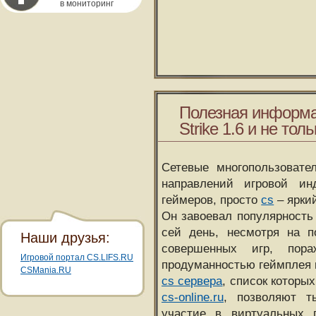
в мониторинг
Полезная информа
Strike 1.6 и не толь
Сетевые многопользовате
направлений игровой и
геймеров, просто
cs
– ярки
Он завоевал популярность 
сей день, несмотря на 
Наши друзья:
совершенных игр, пора
Игровой портал CS.LIFS.RU
продуманностью геймплея 
CSMania.RU
cs сервера
, список которы
cs-online.ru
, позволяют т
участие в виртуальных п