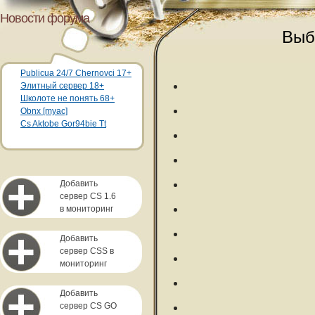
Новости форума
Выб
Publicua 24/7 Chernovci 17+
Элитный сервер 18+
Школоте не понять 68+
Obnx [myac]
Cs Aktobe Gor94bie Tt
Добавить
сервер CS 1.6
в мониторинг
Добавить
сервер CSS в
мониторинг
Добавить
сервер CS GO