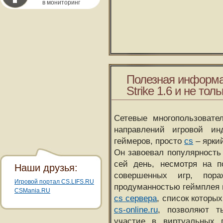
в мониторинг
Полезная информа
Strike 1.6 и не толь
Сетевые многопользовате
направлений игровой и
геймеров, просто
cs
– ярки
Он завоевал популярность 
сей день, несмотря на 
Наши друзья:
совершенных игр, пора
Игровой портал CS.LIFS.RU
продуманностью геймплея 
CSMania.RU
cs сервера
, список которы
cs-online.ru
, позволяют т
участие в виртуальных п