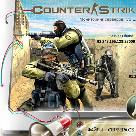
Мониторинг серверов: CS 1
Server Offline
92.247.195.128:2700
C
91.
ФАЙЛЫ
СЕРВЕРА CS