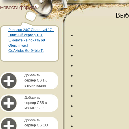
Новости форума
Выб
Publicua 24/7 Chernovci 17+
Элитный сервер 18+
Школоте не понять 68+
Obnx [myac]
Cs Aktobe Gor94bie Tt
Добавить
сервер CS 1.6
в мониторинг
Добавить
сервер CSS в
мониторинг
Добавить
сервер CS GO