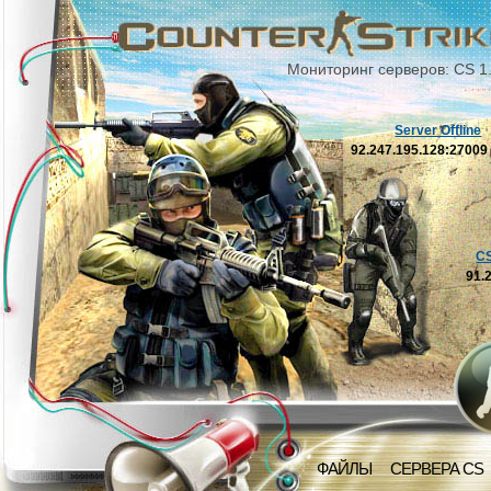
Мониторинг серверов: CS 1
Server Offline
92.247.195.128:2700
C
91.
ФАЙЛЫ
СЕРВЕРА CS