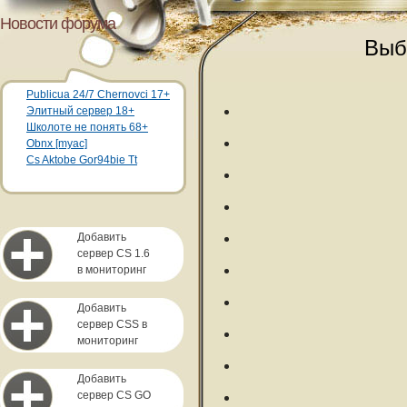
Новости форума
Выб
Publicua 24/7 Chernovci 17+
Элитный сервер 18+
Школоте не понять 68+
Obnx [myac]
Cs Aktobe Gor94bie Tt
Добавить
сервер CS 1.6
в мониторинг
Добавить
сервер CSS в
мониторинг
Добавить
сервер CS GO