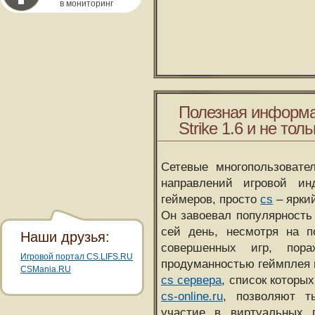
в мониторинг
Полезная информа
Strike 1.6 и не толь
Сетевые многопользовате
направлений игровой и
геймеров, просто
cs
– ярки
Он завоевал популярность 
сей день, несмотря на 
Наши друзья:
совершенных игр, пора
Игровой портал CS.LIFS.RU
продуманностью геймплея 
CSMania.RU
cs сервера
, список которы
cs-online.ru
, позволяют т
участие в виртуальных п