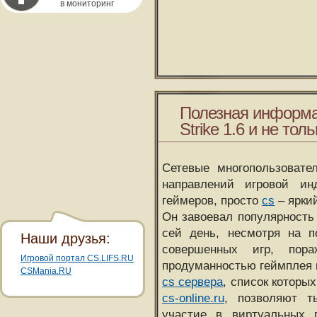
в мониторинг
Полезная информа
Strike 1.6 и не толь
Сетевые многопользовате
направлений игровой и
геймеров, просто
cs
– ярки
Он завоевал популярность 
сей день, несмотря на 
Наши друзья:
совершенных игр, пора
Игровой портал CS.LIFS.RU
продуманностью геймплея 
CSMania.RU
cs сервера
, список которы
cs-online.ru
, позволяют т
участие в виртуальных п