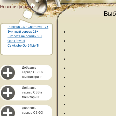
Новости форума
Выб
Publicua 24/7 Chernovci 17+
Элитный сервер 18+
Школоте не понять 68+
Obnx [myac]
Cs Aktobe Gor94bie Tt
Добавить
сервер CS 1.6
в мониторинг
Добавить
сервер CSS в
мониторинг
Добавить
сервер CS GO