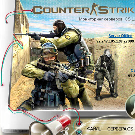
Мониторинг серверов: CS 1
Server Offline
92.247.195.128:2700
C
91.
ФАЙЛЫ
СЕРВЕРА CS