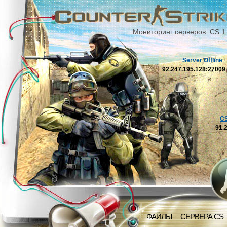
Мониторинг серверов: CS 1
Server Offline
92.247.195.128:2700
C
91.
ФАЙЛЫ
СЕРВЕРА CS