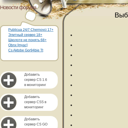
Новости форума
Выб
Publicua 24/7 Chernovci 17+
Элитный сервер 18+
Школоте не понять 68+
Obnx [myac]
Cs Aktobe Gor94bie Tt
Добавить
сервер CS 1.6
в мониторинг
Добавить
сервер CSS в
мониторинг
Добавить
сервер CS GO