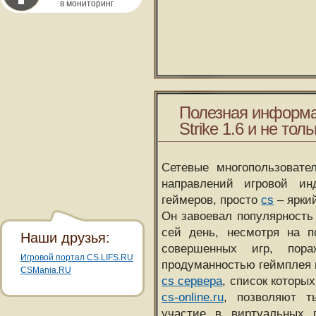
в мониторинг
Полезная информа
Strike 1.6 и не толь
Сетевые многопользовате
направлений игровой и
геймеров, просто
cs
– ярки
Он завоевал популярность 
сей день, несмотря на 
Наши друзья:
совершенных игр, пора
Игровой портал CS.LIFS.RU
продуманностью геймплея 
CSMania.RU
cs сервера
, список которы
cs-online.ru
, позволяют т
участие в виртуальных п