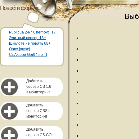
Новости форума
Выб
Publicua 24/7 Chernovci 17+
Элитный сервер 18+
Школоте не понять 68+
Obnx [myac]
Cs Aktobe Gor94bie Tt
Добавить
сервер CS 1.6
в мониторинг
Добавить
сервер CSS в
мониторинг
Добавить
сервер CS GO