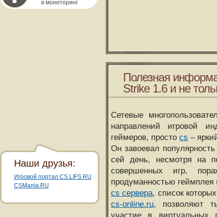
в мониторинг
Полезная информа
Strike 1.6 и не толь
Сетевые многопользовате
направлений игровой и
геймеров, просто
cs
– ярки
Он завоевал популярность 
сей день, несмотря на 
Наши друзья:
совершенных игр, пора
Игровой портал CS.LIFS.RU
продуманностью геймплея 
CSMania.RU
cs сервера
, список которы
cs-online.ru
, позволяют т
участие в виртуальных п