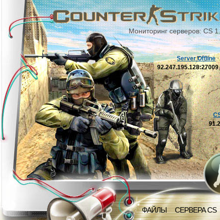
Мониторинг серверов: CS 1
Server Offline
92.247.195.128:2700
C
91.
ФАЙЛЫ
СЕРВЕРА CS