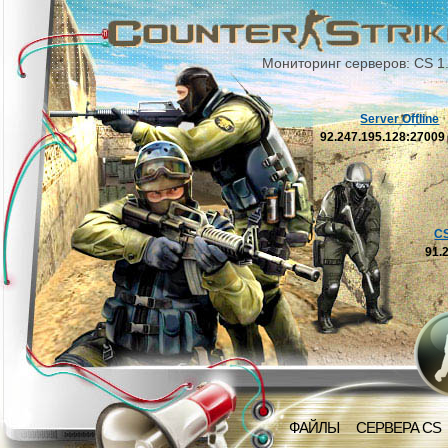
Мониторинг серверов: CS 1
Server Offline
92.247.195.128:2700
C
91.
ФАЙЛЫ
СЕРВЕРА CS