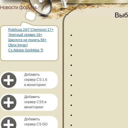
Новости форума
Выб
Publicua 24/7 Chernovci 17+
Элитный сервер 18+
Школоте не понять 68+
Obnx [myac]
Cs Aktobe Gor94bie Tt
Добавить
сервер CS 1.6
в мониторинг
Добавить
сервер CSS в
мониторинг
Добавить
сервер CS GO