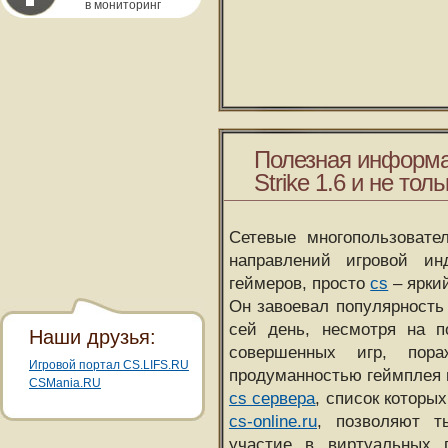
в мониторинг
Полезная информа
Strike 1.6 и не толь
Сетевые многопользовате
направлений игровой и
геймеров, просто
cs
– ярки
Он завоевал популярность 
сей день, несмотря на 
Наши друзья:
совершенных игр, пора
Игровой портал CS.LIFS.RU
продуманностью геймплея 
CSMania.RU
cs сервера
, список которы
cs-online.ru
, позволяют т
участие в виртуальных п