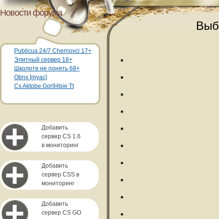
Новости форума
Выб
Publicua 24/7 Chernovci 17+
Элитный сервер 18+
Школоте не понять 68+
Obnx [myac]
Cs Aktobe Gor94bie Tt
Добавить
сервер CS 1.6
в мониторинг
Добавить
сервер CSS в
мониторинг
Добавить
сервер CS GO