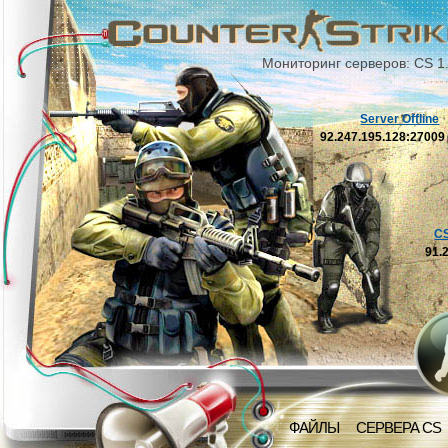
Мониторинг серверов: CS 1
Server Offline
92.247.195.128:2700
C
91.
ФАЙЛЫ
СЕРВЕРА CS