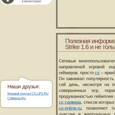
в мониторинг
Полезная информа
Strike 1.6 и не толь
Сетевые многопользовате
направлений игровой и
геймеров, просто
cs
– ярки
Он завоевал популярность 
сей день, несмотря на 
Наши друзья:
совершенных игр, пора
Игровой портал CS.LIFS.RU
продуманностью геймплея 
CSMania.RU
cs сервера
, список которы
cs-online.ru
, позволяют т
участие в виртуальных п