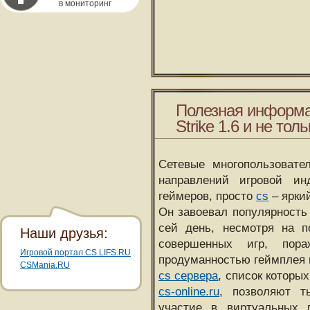
в мониторинг
Полезная информа
Strike 1.6 и не толь
Сетевые многопользовате
направлений игровой и
геймеров, просто
cs
– ярки
Он завоевал популярность 
сей день, несмотря на 
Наши друзья:
совершенных игр, пора
Игровой портал CS.LIFS.RU
продуманностью геймплея 
CSMania.RU
cs сервера
, список которы
cs-online.ru
, позволяют т
участие в виртуальных п