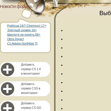
Новости форума
Выб
Publicua 24/7 Chernovci 17+
Элитный сервер 18+
Школоте не понять 68+
Obnx [myac]
Cs Aktobe Gor94bie Tt
Добавить
сервер CS 1.6
в мониторинг
Добавить
сервер CSS в
мониторинг
Добавить
сервер CS GO