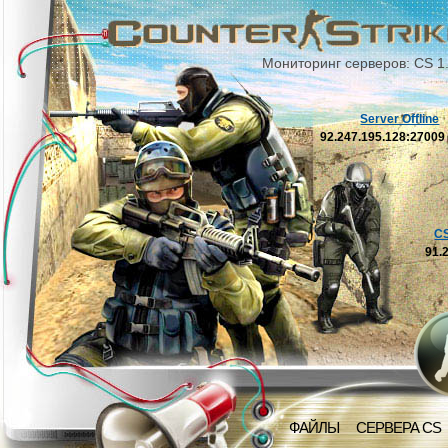
Мониторинг серверов: CS 1
Server Offline
92.247.195.128:2700
C
91.
ФАЙЛЫ
СЕРВЕРА CS