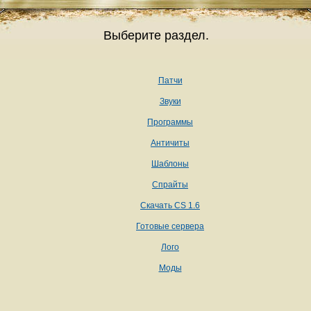
Выберите раздел.
Патчи
Звуки
Программы
Античиты
Шаблоны
Спрайты
Скачать CS 1.6
Готовые сервера
Лого
Моды