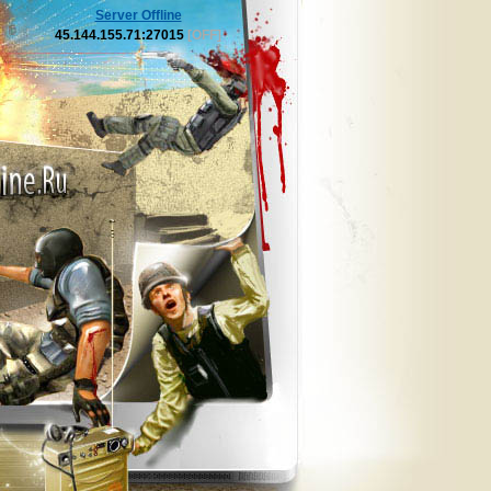
Server Offline
45.144.155.71:27015
[OFF]