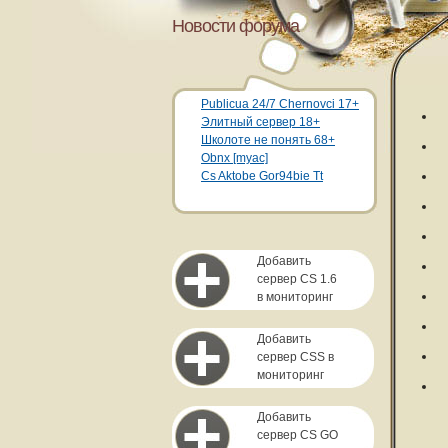
Новости форума
Publicua 24/7 Chernovci 17+
Элитный сервер 18+
Школоте не понять 68+
Obnx [myac]
Cs Aktobe Gor94bie Tt
Добавить
сервер CS 1.6
в мониторинг
Добавить
сервер CSS в
мониторинг
Добавить
сервер CS GO