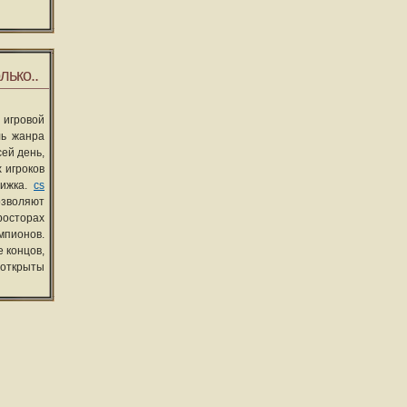
лько..
 игровой
ль жанра
сей день,
 игроков
вижка.
cs
озволяют
росторах
мпионов.
 концов,
 открыты