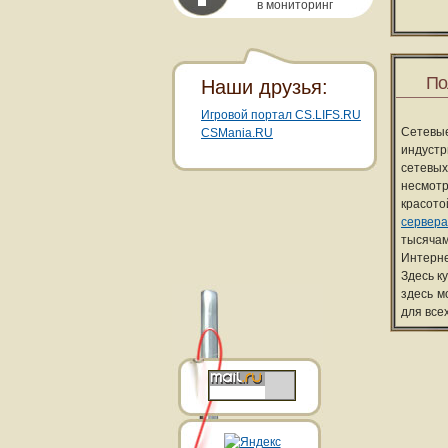
в мониторинг
По
Наши друзья:
Игровой портал CS.LIFS.RU
Сетевы
CSMania.RU
индуст
сетевых
несмотр
красот
сервера
тысячам
Интерне
Здесь к
здесь м
для все