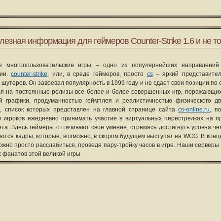
лезная информация для геймеров Counter-Strike 1.6 и не то
е многопользовательские игры – одно из популярнейших направлений
рии.
counter-strike
, или, в среде геймеров, просто
cs
– яркий представите
 шутеров. Он завоевал популярность в 1999 году и не сдает свои позиции по 
я на постоянные релизы все более и более совершенных игр, поражающих
ой графики, продуманностью геймплея и реалистичностью физического д
, список которых представлен на главной странице сайта
cs-online.ru
, п
 игроков ежедневно принимать участие в виртуальных перестрелках на п
та. Здесь геймеры оттачивают свое умение, стремясь достигнуть уровня че
уются кадры, которые, возможно, в скором будущем выступят на WCG. В конце
ожно просто расслабиться, проведя пару-тройку часов в игре. Наши серверы
х фанатов этой великой игры.