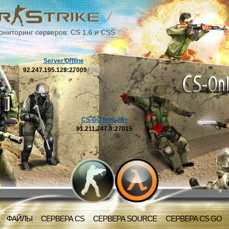
ониторинг серверов: CS 1.6 и CSS
Server Offline
92.247.195.128:27009
[OFF]
CS-GO mod 21+
91.211.247.8:27015
ФАЙЛЫ
СЕРВЕРА CS
СЕРВЕРА SOURCE
СЕРВЕРА CS GO