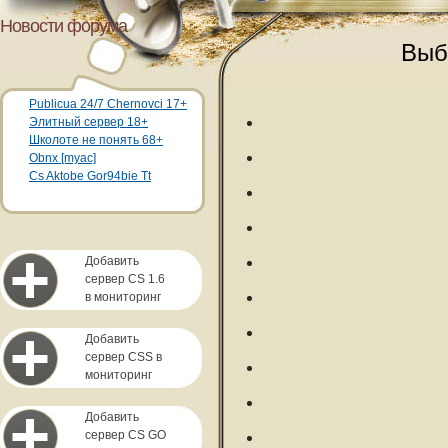
Новости форума
Выб
Publicua 24/7 Chernovci 17+
Элитный сервер 18+
Школоте не понять 68+
Obnx [myac]
Cs Aktobe Gor94bie Tt
Добавить
сервер CS 1.6
в мониторинг
Добавить
сервер CSS в
мониторинг
Добавить
сервер CS GO