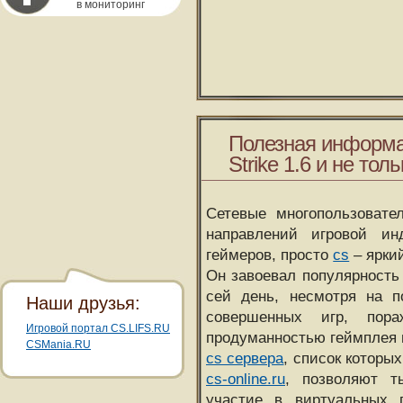
в мониторинг
Полезная информа
Strike 1.6 и не толь
Сетевые многопользовате
направлений игровой и
геймеров, просто
cs
– ярки
Он завоевал популярность 
сей день, несмотря на 
Наши друзья:
совершенных игр, пора
Игровой портал CS.LIFS.RU
продуманностью геймплея 
CSMania.RU
cs сервера
, список которы
cs-online.ru
, позволяют т
участие в виртуальных п