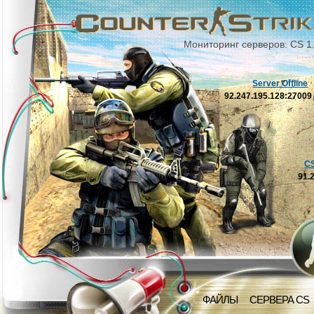
Мониторинг серверов: CS 1
Server Offline
92.247.195.128:2700
C
91.
ФАЙЛЫ
СЕРВЕРА CS