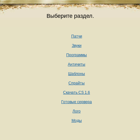
Выберите раздел.
Патчи
Звуки
Программы
Античиты
Шаблоны
Спрайты
Скачать CS 1.6
Готовые сервера
Лого
Моды