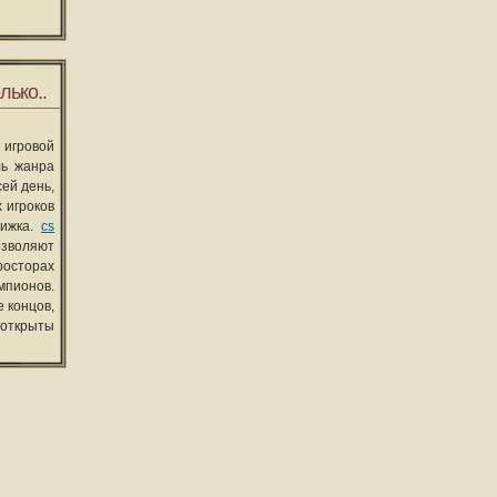
лько..
 игровой
ль жанра
сей день,
 игроков
вижка.
cs
озволяют
росторах
мпионов.
 концов,
 открыты