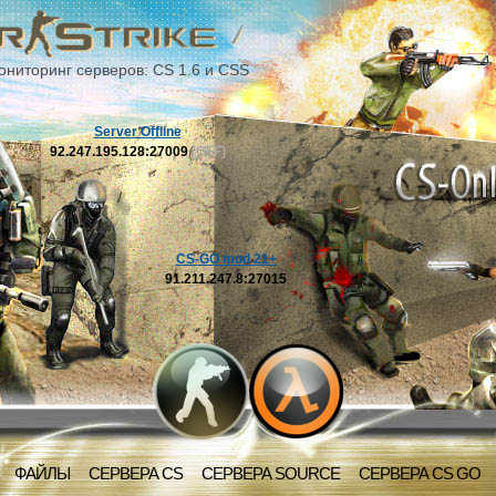
ониторинг серверов: CS 1.6 и CSS
Server Offline
92.247.195.128:27009
[OFF]
CS-GO mod 21+
91.211.247.8:27015
ФАЙЛЫ
СЕРВЕРА CS
СЕРВЕРА SOURCE
СЕРВЕРА CS GO