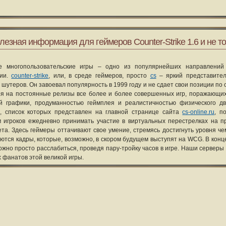
лезная информация для геймеров Counter-Strike 1.6 и не то
е многопользовательские игры – одно из популярнейших направлений
рии.
counter-strike
, или, в среде геймеров, просто
cs
– яркий представите
 шутеров. Он завоевал популярность в 1999 году и не сдает свои позиции по 
я на постоянные релизы все более и более совершенных игр, поражающих
ой графики, продуманностью геймплея и реалистичностью физического д
, список которых представлен на главной странице сайта
cs-online.ru
, п
 игроков ежедневно принимать участие в виртуальных перестрелках на п
та. Здесь геймеры оттачивают свое умение, стремясь достигнуть уровня че
уются кадры, которые, возможно, в скором будущем выступят на WCG. В конце
ожно просто расслабиться, проведя пару-тройку часов в игре. Наши серверы
х фанатов этой великой игры.