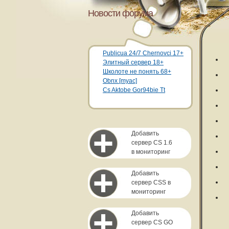
Новости форума
Publicua 24/7 Chernovci 17+
Элитный сервер 18+
Школоте не понять 68+
Obnx [myac]
Cs Aktobe Gor94bie Tt
Добавить
сервер CS 1.6
в мониторинг
Добавить
сервер CSS в
мониторинг
Добавить
сервер CS GO