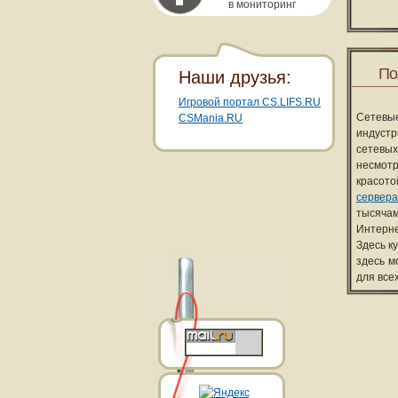
в мониторинг
По
Наши друзья:
Игровой портал CS.LIFS.RU
Сетевы
CSMania.RU
индуст
сетевых
несмотр
красот
сервера
тысячам
Интерне
Здесь к
здесь м
для все