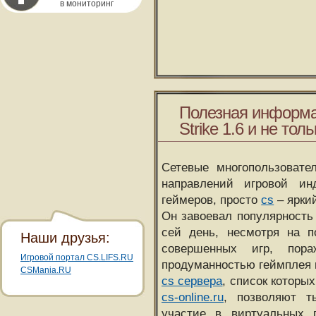
в мониторинг
Полезная информа
Strike 1.6 и не толь
Сетевые многопользовате
направлений игровой и
геймеров, просто
cs
– ярки
Он завоевал популярность 
сей день, несмотря на 
Наши друзья:
совершенных игр, пора
Игровой портал CS.LIFS.RU
продуманностью геймплея 
CSMania.RU
cs сервера
, список которы
cs-online.ru
, позволяют т
участие в виртуальных п