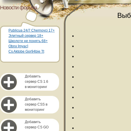
Новости форума
Выб
Publicua 24/7 Chernovci 17+
Элитный сервер 18+
Школоте не понять 68+
Obnx [myac]
Cs Aktobe Gor94bie Tt
Добавить
сервер CS 1.6
в мониторинг
Добавить
сервер CSS в
мониторинг
Добавить
сервер CS GO