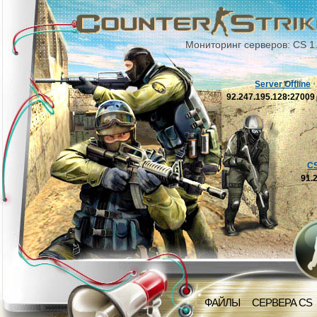
Мониторинг серверов: CS 1
Server Offline
92.247.195.128:2700
C
91.
ФАЙЛЫ
СЕРВЕРА CS