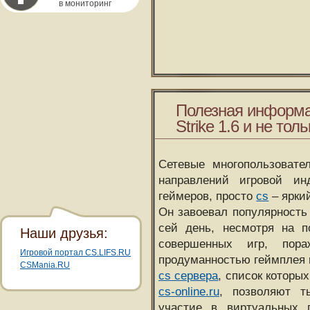
в мониторинг
Полезная информа
Strike 1.6 и не толь
Сетевые многопользовате
направлений игровой и
геймеров, просто
cs
– ярки
Он завоевал популярность 
сей день, несмотря на 
Наши друзья:
совершенных игр, пора
Игровой портал CS.LIFS.RU
продуманностью геймплея 
CSMania.RU
cs сервера
, список которы
cs-online.ru
, позволяют т
участие в виртуальных п