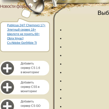
Новости форума
Выб
Publicua 24/7 Chernovci 17+
Элитный сервер 18+
Школоте не понять 68+
Obnx [myac]
Cs Aktobe Gor94bie Tt
Добавить
сервер CS 1.6
в мониторинг
Добавить
сервер CSS в
мониторинг
Добавить
сервер CS GO