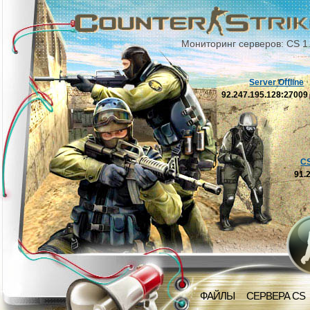
Мониторинг серверов: CS 1
Server Offline
92.247.195.128:2700
C
91.
ФАЙЛЫ
СЕРВЕРА CS