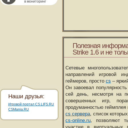
в мониторинг
Полезная информа
Strike 1.6 и не толь
Сетевые многопользовате
направлений игровой и
геймеров, просто
cs
– ярки
Он завоевал популярность 
сей день, несмотря на 
Наши друзья:
совершенных игр, пора
Игровой портал CS.LIFS.RU
продуманностью геймплея 
CSMania.RU
cs сервера
, список которы
cs-online.ru
, позволяют т
участие в виртуальных п