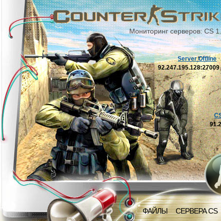
Мониторинг серверов: CS 1
Server Offline
92.247.195.128:2700
C
91.
ФАЙЛЫ
СЕРВЕРА CS