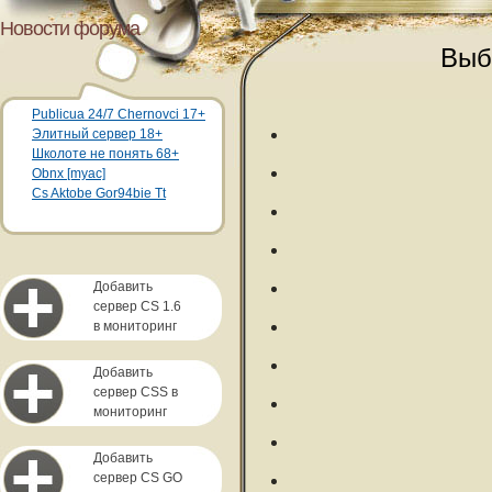
Новости форума
Выб
Publicua 24/7 Chernovci 17+
Элитный сервер 18+
Школоте не понять 68+
Obnx [myac]
Cs Aktobe Gor94bie Tt
Добавить
сервер CS 1.6
в мониторинг
Добавить
сервер CSS в
мониторинг
Добавить
сервер CS GO