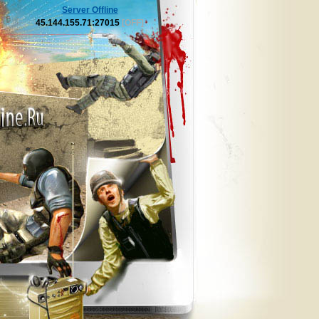
Server Offline
45.144.155.71:27015
[OFF]