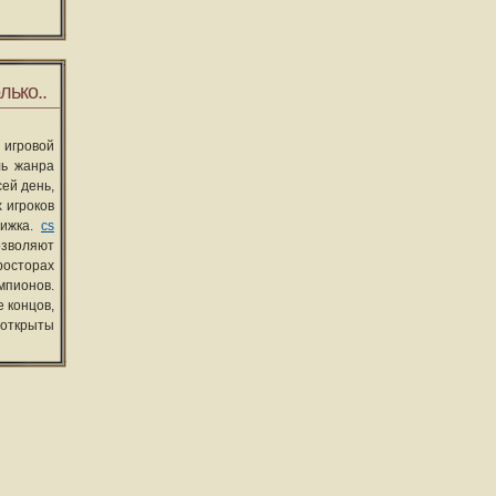
лько..
 игровой
ль жанра
сей день,
 игроков
вижка.
cs
озволяют
росторах
мпионов.
 концов,
 открыты