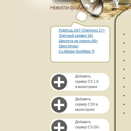
Новости форума
Publicua 24/7 Chernovci 17+
Элитный сервер 18+
Школоте не понять 68+
Obnx [myac]
Cs Aktobe Gor94bie Tt
Добавить
сервер CS 1.6
в мониторинг
Добавить
сервер CSS в
мониторинг
Добавить
сервер CS GO