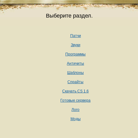
Выберите раздел.
Патчи
Звуки
Программы
Античиты
Шаблоны
Спрайты
Скачать CS 1.6
Готовые сервера
Лого
Моды