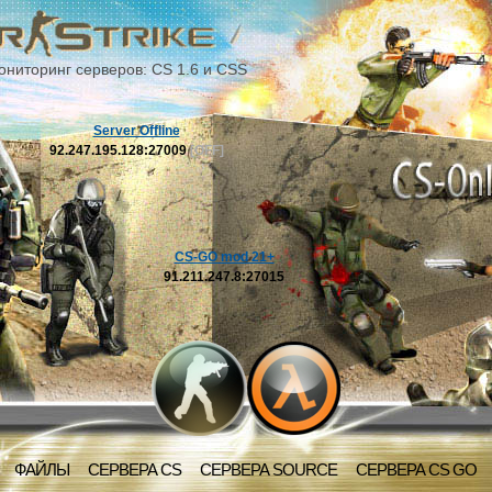
ониторинг серверов: CS 1.6 и CSS
Server Offline
92.247.195.128:27009
[OFF]
CS-GO mod 21+
91.211.247.8:27015
ФАЙЛЫ
СЕРВЕРА CS
СЕРВЕРА SOURCE
СЕРВЕРА CS GO