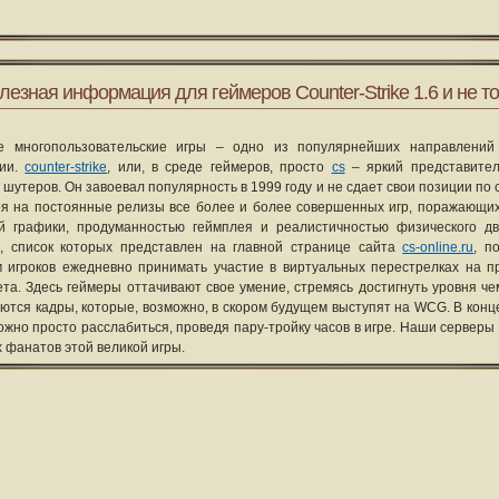
лезная информация для геймеров Counter-Strike 1.6 и не то
е многопользовательские игры – одно из популярнейших направлений
рии.
counter-strike
, или, в среде геймеров, просто
cs
– яркий представите
 шутеров. Он завоевал популярность в 1999 году и не сдает свои позиции по 
я на постоянные релизы все более и более совершенных игр, поражающих
ой графики, продуманностью геймплея и реалистичностью физического д
, список которых представлен на главной странице сайта
cs-online.ru
, п
 игроков ежедневно принимать участие в виртуальных перестрелках на п
та. Здесь геймеры оттачивают свое умение, стремясь достигнуть уровня че
уются кадры, которые, возможно, в скором будущем выступят на WCG. В конце
ожно просто расслабиться, проведя пару-тройку часов в игре. Наши серверы
х фанатов этой великой игры.