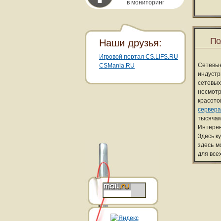
в мониторинг
По
Наши друзья:
Игровой портал CS.LIFS.RU
Сетевы
CSMania.RU
индуст
сетевых
несмотр
красот
сервера
тысячам
Интерне
Здесь к
здесь м
для все