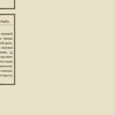
лько..
 игровой
ль жанра
сей день,
 игроков
вижка.
cs
озволяют
росторах
мпионов.
 концов,
 открыты