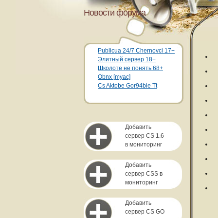
Новости форума
Publicua 24/7 Chernovci 17+
Элитный сервер 18+
Школоте не понять 68+
Obnx [myac]
Cs Aktobe Gor94bie Tt
Добавить
сервер CS 1.6
в мониторинг
Добавить
сервер CSS в
мониторинг
Добавить
сервер CS GO