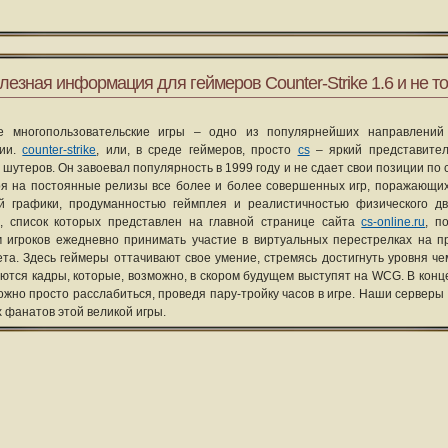
лезная информация для геймеров Counter-Strike 1.6 и не то
е многопользовательские игры – одно из популярнейших направлений
рии.
counter-strike
, или, в среде геймеров, просто
cs
– яркий представите
 шутеров. Он завоевал популярность в 1999 году и не сдает свои позиции по 
я на постоянные релизы все более и более совершенных игр, поражающих
ой графики, продуманностью геймплея и реалистичностью физического д
, список которых представлен на главной странице сайта
cs-online.ru
, п
 игроков ежедневно принимать участие в виртуальных перестрелках на п
та. Здесь геймеры оттачивают свое умение, стремясь достигнуть уровня че
уются кадры, которые, возможно, в скором будущем выступят на WCG. В конце
ожно просто расслабиться, проведя пару-тройку часов в игре. Наши серверы
х фанатов этой великой игры.