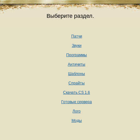
Выберите раздел.
Патчи
Звуки
Программы
Античиты
Шаблоны
Спрайты
Скачать CS 1.6
Готовые сервера
Лого
Моды