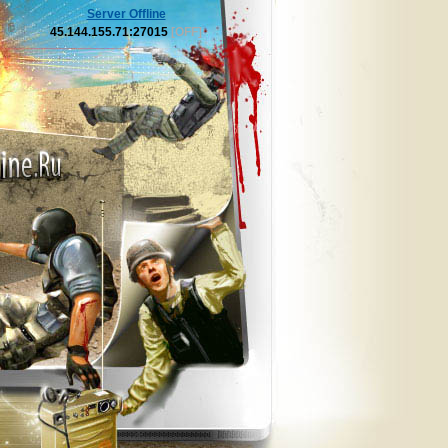
Server Offline
45.144.155.71:27015
[OFF]