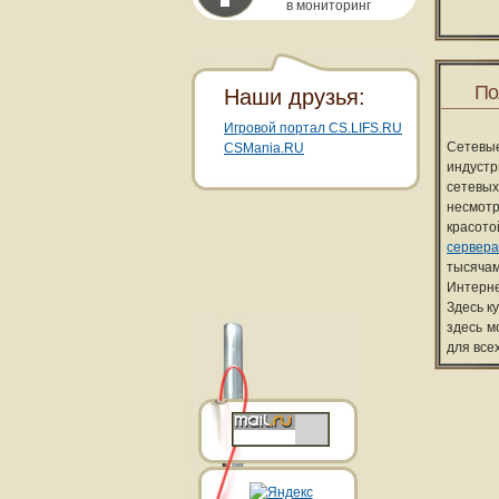
в мониторинг
По
Наши друзья:
Игровой портал CS.LIFS.RU
Сетевы
CSMania.RU
индуст
сетевых
несмотр
красот
сервера
тысячам
Интерне
Здесь к
здесь м
для все