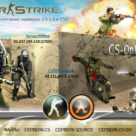
ониторинг серверов: CS 1.6 и CSS
Server Offline
92.247.195.128:27009
[OFF]
CS-GO mod 21+
91.211.247.8:27015
ФАЙЛЫ
СЕРВЕРА CS
СЕРВЕРА SOURCE
СЕРВЕРА CS GO