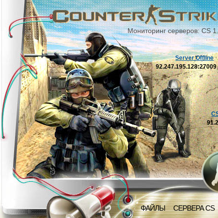
Мониторинг серверов: CS 1
Server Offline
92.247.195.128:2700
C
91.
ФАЙЛЫ
СЕРВЕРА CS