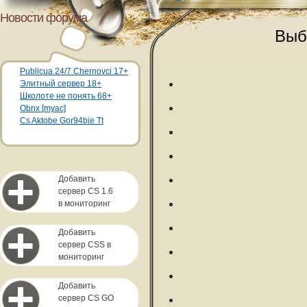
Новости форума
Выб
Publicua 24/7 Chernovci 17+
Элитный сервер 18+
Школоте не понять 68+
Obnx [myac]
Cs Aktobe Gor94bie Tt
Добавить
сервер CS 1.6
в мониторинг
Добавить
сервер CSS в
мониторинг
Добавить
сервер CS GO