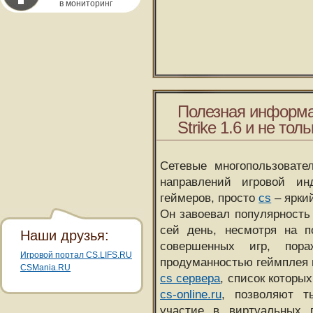
в мониторинг
Полезная информа
Strike 1.6 и не толь
Сетевые многопользовате
направлений игровой и
геймеров, просто
cs
– ярки
Он завоевал популярность 
сей день, несмотря на 
Наши друзья:
совершенных игр, пора
Игровой портал CS.LIFS.RU
продуманностью геймплея 
CSMania.RU
cs сервера
, список которы
cs-online.ru
, позволяют т
участие в виртуальных п