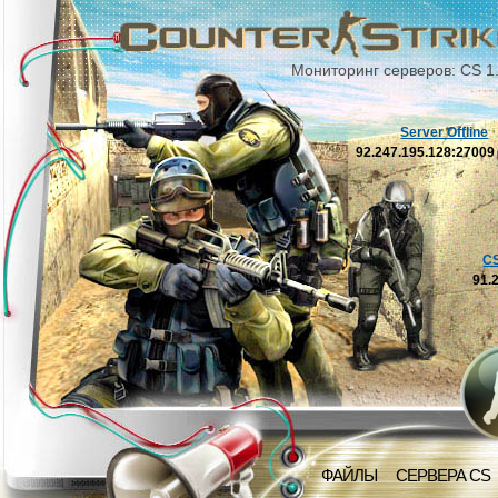
Мониторинг серверов: CS 1
Server Offline
92.247.195.128:2700
C
91.
ФАЙЛЫ
СЕРВЕРА CS