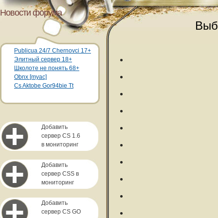
Новости форума
Выб
Publicua 24/7 Chernovci 17+
Элитный сервер 18+
Школоте не понять 68+
Obnx [myac]
Cs Aktobe Gor94bie Tt
Добавить
сервер CS 1.6
в мониторинг
Добавить
сервер CSS в
мониторинг
Добавить
сервер CS GO