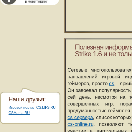
в мониторинг
Полезная информа
Strike 1.6 и не толь
Сетевые многопользовате
направлений игровой и
геймеров, просто
cs
– ярки
Он завоевал популярность 
сей день, несмотря на 
Наши друзья:
совершенных игр, пора
Игровой портал CS.LIFS.RU
продуманностью геймплея 
CSMania.RU
cs сервера
, список которы
cs-online.ru
, позволяют т
участие в виртуальных п