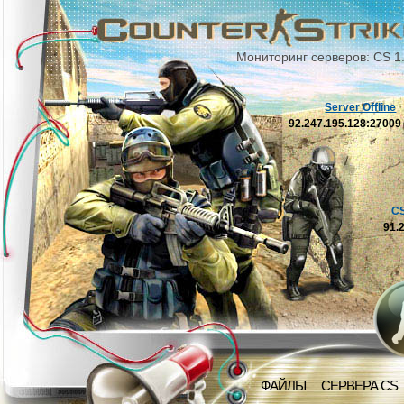
Мониторинг серверов: CS 1
Server Offline
92.247.195.128:2700
C
91.
ФАЙЛЫ
СЕРВЕРА CS