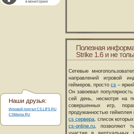
в мониторинг
Полезная информа
Strike 1.6 и не толь
Сетевые многопользовате
направлений игровой и
геймеров, просто
cs
– ярки
Он завоевал популярность 
сей день, несмотря на 
Наши друзья:
совершенных игр, пора
Игровой портал CS.LIFS.RU
продуманностью геймплея 
CSMania.RU
cs сервера
, список которы
cs-online.ru
, позволяют т
участие в виртуальных п