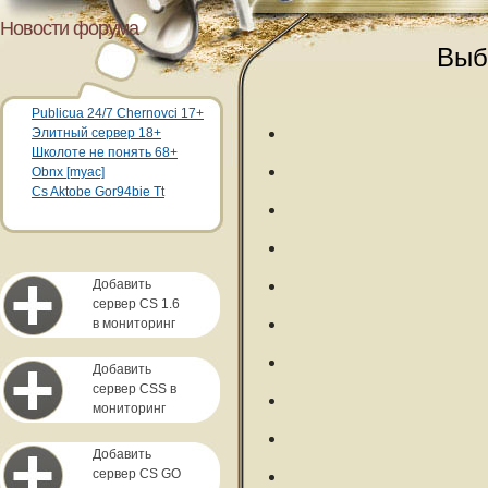
Новости форума
Выб
Publicua 24/7 Chernovci 17+
Элитный сервер 18+
Школоте не понять 68+
Obnx [myac]
Cs Aktobe Gor94bie Tt
Добавить
сервер CS 1.6
в мониторинг
Добавить
сервер CSS в
мониторинг
Добавить
сервер CS GO