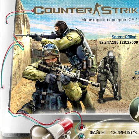
Мониторинг серверов: CS 1
Server Offline
92.247.195.128:2700
C
91.
ФАЙЛЫ
СЕРВЕРА CS