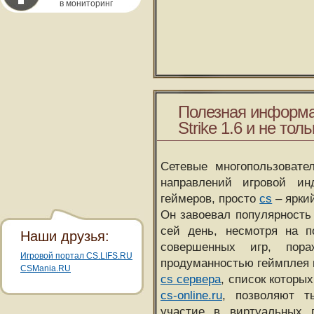
в мониторинг
Полезная информа
Strike 1.6 и не толь
Сетевые многопользовате
направлений игровой и
геймеров, просто
cs
– ярки
Он завоевал популярность 
сей день, несмотря на 
Наши друзья:
совершенных игр, пора
Игровой портал CS.LIFS.RU
продуманностью геймплея 
CSMania.RU
cs сервера
, список которы
cs-online.ru
, позволяют т
участие в виртуальных п