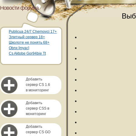
Новости форума
Выб
Publicua 24/7 Chernovci 17+
Элитный сервер 18+
Школоте не понять 68+
Obnx [myac]
Cs Aktobe Gor94bie Tt
Добавить
сервер CS 1.6
в мониторинг
Добавить
сервер CSS в
мониторинг
Добавить
сервер CS GO