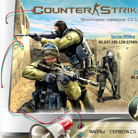
Мониторинг серверов: CS 1
Server Offline
92.247.195.128:2700
C
91.
ФАЙЛЫ
СЕРВЕРА CS