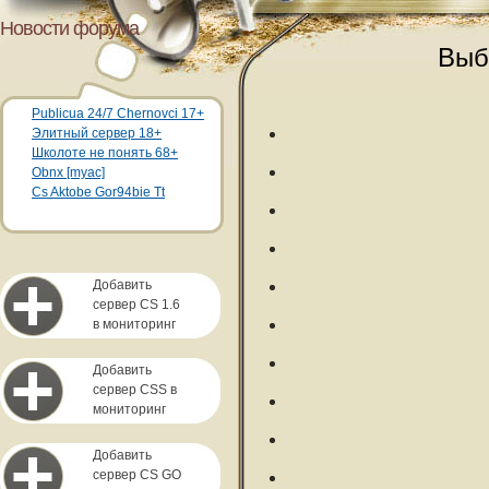
Новости форума
Выб
Publicua 24/7 Chernovci 17+
Элитный сервер 18+
Школоте не понять 68+
Obnx [myac]
Cs Aktobe Gor94bie Tt
Добавить
сервер CS 1.6
в мониторинг
Добавить
сервер CSS в
мониторинг
Добавить
сервер CS GO