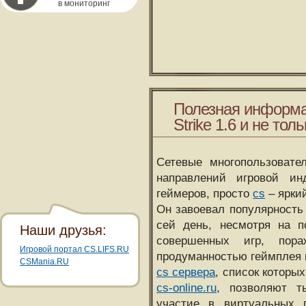
в мониторинг
Полезная информа
Strike 1.6 и не толь
Сетевые многопользовате
направлений игровой и
геймеров, просто
cs
– ярки
Он завоевал популярность 
сей день, несмотря на 
Наши друзья:
совершенных игр, пора
Игровой портал CS.LIFS.RU
продуманностью геймплея 
CSMania.RU
cs сервера
, список которы
cs-online.ru
, позволяют т
участие в виртуальных п