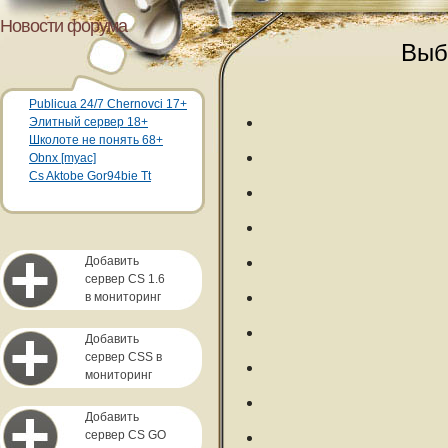
Новости форума
Выб
Publicua 24/7 Chernovci 17+
Элитный сервер 18+
Школоте не понять 68+
Obnx [myac]
Cs Aktobe Gor94bie Tt
Добавить
сервер CS 1.6
в мониторинг
Добавить
сервер CSS в
мониторинг
Добавить
сервер CS GO