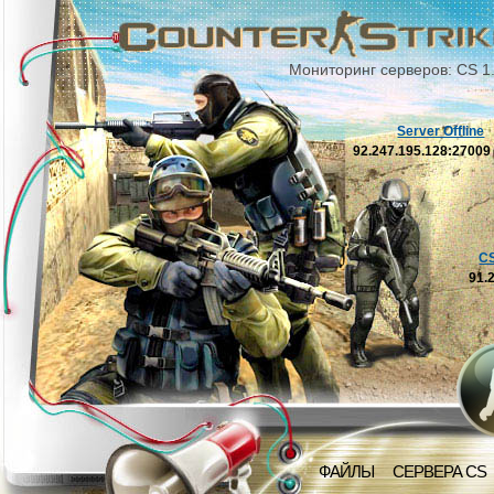
Мониторинг серверов: CS 1
Server Offline
92.247.195.128:2700
C
91.
ФАЙЛЫ
СЕРВЕРА CS