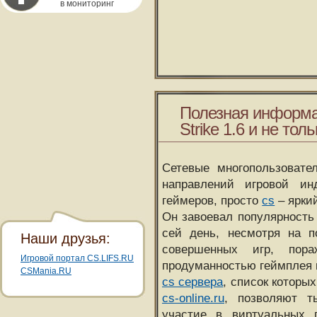
в мониторинг
Полезная информа
Strike 1.6 и не толь
Сетевые многопользовате
направлений игровой и
геймеров, просто
cs
– ярки
Он завоевал популярность 
сей день, несмотря на 
Наши друзья:
совершенных игр, пора
Игровой портал CS.LIFS.RU
продуманностью геймплея 
CSMania.RU
cs сервера
, список которы
cs-online.ru
, позволяют т
участие в виртуальных п