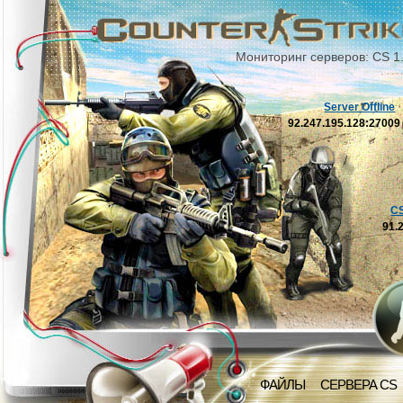
Мониторинг серверов: CS 1
Server Offline
92.247.195.128:2700
C
91.
ФАЙЛЫ
СЕРВЕРА CS