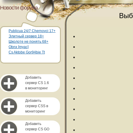
Новости форума
Выб
Publicua 24/7 Chernovci 17+
Элитный сервер 18+
Школоте не понять 68+
Obnx [myac]
Cs Aktobe Gor94bie Tt
Добавить
сервер CS 1.6
в мониторинг
Добавить
сервер CSS в
мониторинг
Добавить
сервер CS GO