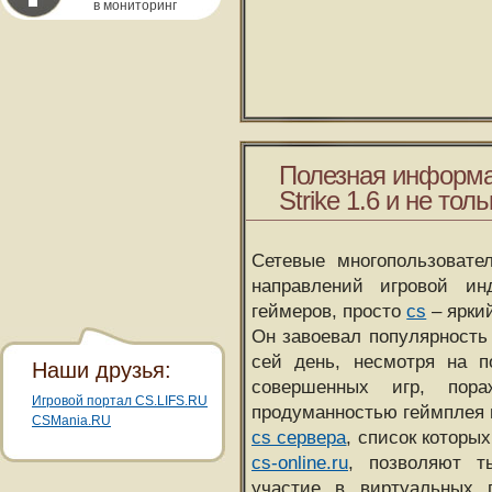
в мониторинг
Полезная информа
Strike 1.6 и не толь
Сетевые многопользовате
направлений игровой и
геймеров, просто
cs
– ярки
Он завоевал популярность 
сей день, несмотря на 
Наши друзья:
совершенных игр, пора
Игровой портал CS.LIFS.RU
продуманностью геймплея 
CSMania.RU
cs сервера
, список которы
cs-online.ru
, позволяют т
участие в виртуальных п