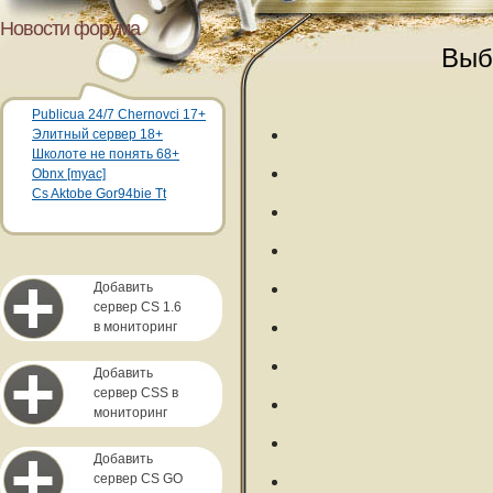
Новости форума
Выб
Publicua 24/7 Chernovci 17+
Элитный сервер 18+
Школоте не понять 68+
Obnx [myac]
Cs Aktobe Gor94bie Tt
Добавить
сервер CS 1.6
в мониторинг
Добавить
сервер CSS в
мониторинг
Добавить
сервер CS GO