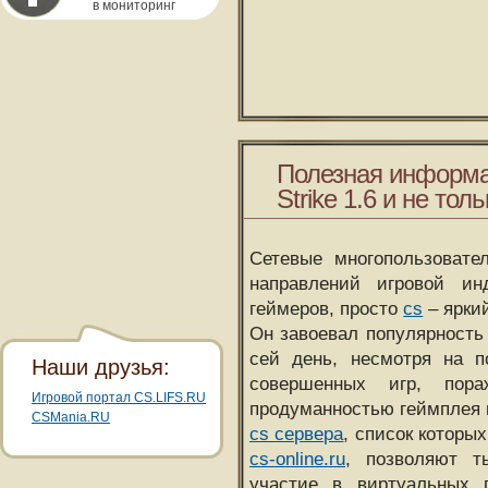
в мониторинг
Полезная информа
Strike 1.6 и не толь
Сетевые многопользовате
направлений игровой и
геймеров, просто
cs
– ярки
Он завоевал популярность 
сей день, несмотря на 
Наши друзья:
совершенных игр, пора
Игровой портал CS.LIFS.RU
продуманностью геймплея 
CSMania.RU
cs сервера
, список которы
cs-online.ru
, позволяют т
участие в виртуальных п