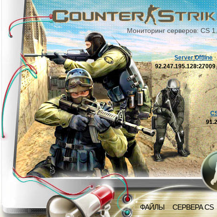
Мониторинг серверов: CS 1
Server Offline
92.247.195.128:2700
C
91.
ФАЙЛЫ
СЕРВЕРА CS