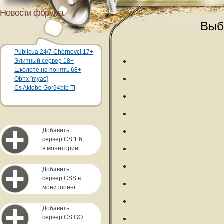
Новости форума
Выб
Publicua 24/7 Chernovci 17+
Элитный сервер 18+
Школоте не понять 68+
Obnx [myac]
Cs Aktobe Gor94bie Tt
Добавить
сервер CS 1.6
в мониторинг
Добавить
сервер CSS в
мониторинг
Добавить
сервер CS GO