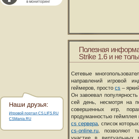
в мониторинг
Полезная информа
Strike 1.6 и не толь
Сетевые многопользовате
направлений игровой и
геймеров, просто
cs
– ярки
Он завоевал популярность 
сей день, несмотря на 
Наши друзья:
совершенных игр, пора
Игровой портал CS.LIFS.RU
продуманностью геймплея 
CSMania.RU
cs сервера
, список которы
cs-online.ru
, позволяют т
участие в виртуальных п