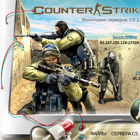
Мониторинг серверов: CS 1
Server Offline
92.247.195.128:2700
C
91.
ФАЙЛЫ
СЕРВЕРА CS