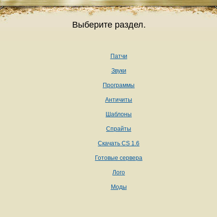
Выберите раздел.
Патчи
Звуки
Программы
Античиты
Шаблоны
Спрайты
Скачать CS 1.6
Готовые сервера
Лого
Моды