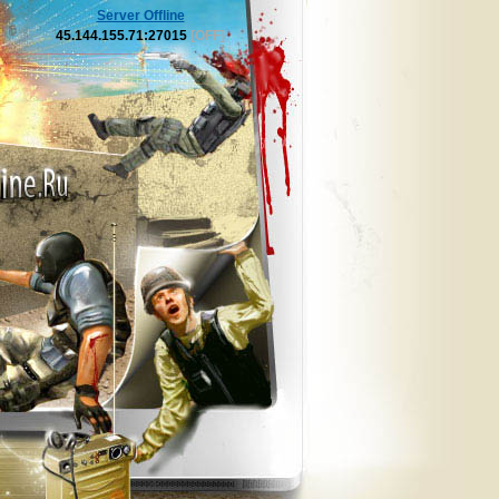
Server Offline
45.144.155.71:27015
[OFF]