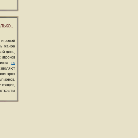
лько..
 игровой
ль жанра
сей день,
 игроков
вижка.
cs
озволяют
росторах
мпионов.
 концов,
 открыты