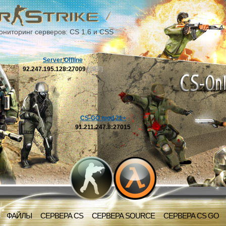
ониторинг серверов: CS 1.6 и CSS
Server Offline
92.247.195.128:27009
[OFF]
CS-GO mod 21+
91.211.247.8:27015
ФАЙЛЫ
СЕРВЕРА CS
СЕРВЕРА SOURCE
СЕРВЕРА CS GO