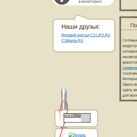
в мониторинг
По
Наши друзья:
Игровой портал CS.LIFS.RU
Сетевы
CSMania.RU
индуст
сетевых
несмотр
красот
сервера
тысячам
Интерне
Здесь к
здесь м
для все