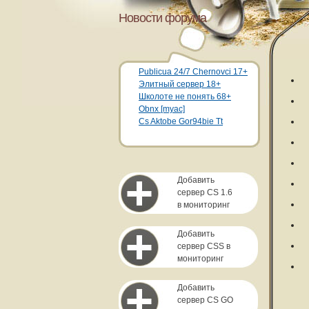
Новости форума
Publicua 24/7 Chernovci 17+
Элитный сервер 18+
Школоте не понять 68+
Obnx [myac]
Cs Aktobe Gor94bie Tt
Добавить
сервер CS 1.6
в мониторинг
Добавить
сервер CSS в
мониторинг
Добавить
сервер CS GO