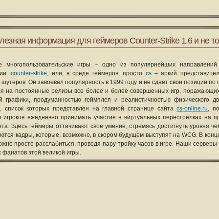
лезная информация для геймеров Counter-Strike 1.6 и не то
е многопользовательские игры – одно из популярнейших направлений
рии.
counter-strike
, или, в среде геймеров, просто
cs
– яркий представите
 шутеров. Он завоевал популярность в 1999 году и не сдает свои позиции по 
я на постоянные релизы все более и более совершенных игр, поражающих
ой графики, продуманностью геймплея и реалистичностью физического д
, список которых представлен на главной странице сайта
cs-online.ru
, п
 игроков ежедневно принимать участие в виртуальных перестрелках на п
та. Здесь геймеры оттачивают свое умение, стремясь достигнуть уровня че
уются кадры, которые, возможно, в скором будущем выступят на WCG. В конце
ожно просто расслабиться, проведя пару-тройку часов в игре. Наши серверы
х фанатов этой великой игры.