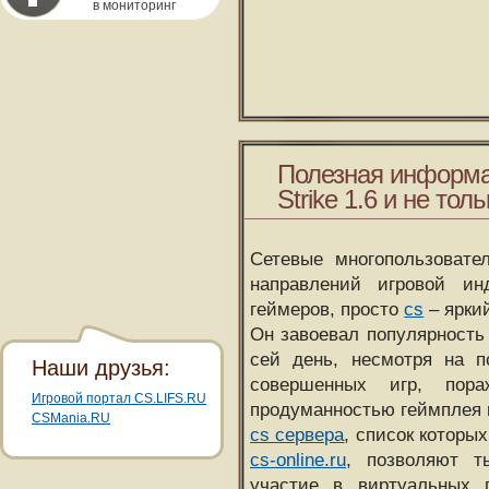
в мониторинг
Полезная информа
Strike 1.6 и не толь
Сетевые многопользовате
направлений игровой и
геймеров, просто
cs
– ярки
Он завоевал популярность 
сей день, несмотря на 
Наши друзья:
совершенных игр, пора
Игровой портал CS.LIFS.RU
продуманностью геймплея 
CSMania.RU
cs сервера
, список которы
cs-online.ru
, позволяют т
участие в виртуальных п