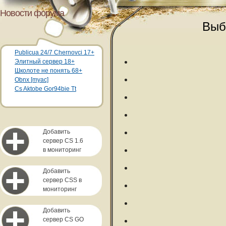
Новости форума
Выб
Publicua 24/7 Chernovci 17+
Элитный сервер 18+
Школоте не понять 68+
Obnx [myac]
Cs Aktobe Gor94bie Tt
Добавить
сервер CS 1.6
в мониторинг
Добавить
сервер CSS в
мониторинг
Добавить
сервер CS GO