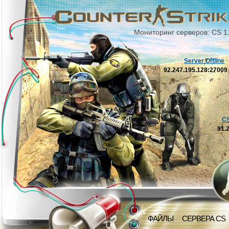
Мониторинг серверов: CS 1
Server Offline
92.247.195.128:2700
C
91.
ФАЙЛЫ
СЕРВЕРА CS