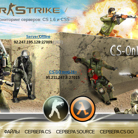
ониторинг серверов: CS 1.6 и CSS
Server Offline
92.247.195.128:27009
[OFF]
CS-GO mod 21+
91.211.247.8:27015
ФАЙЛЫ
СЕРВЕРА CS
СЕРВЕРА SOURCE
СЕРВЕРА CS GO