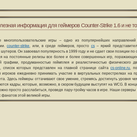
лезная информация для геймеров Counter-Strike 1.6 и не то
е многопользовательские игры – одно из популярнейших направлений
рии.
counter-strike
, или, в среде геймеров, просто
cs
– яркий представите
 шутеров. Он завоевал популярность в 1999 году и не сдает свои позиции по 
я на постоянные релизы все более и более совершенных игр, поражающих
ой графики, продуманностью геймплея и реалистичностью физического д
, список которых представлен на главной странице сайта
cs-online.ru
, п
 игроков ежедневно принимать участие в виртуальных перестрелках на п
та. Здесь геймеры оттачивают свое умение, стремясь достигнуть уровня че
уются кадры, которые, возможно, в скором будущем выступят на WCG. В конце
ожно просто расслабиться, проведя пару-тройку часов в игре. Наши серверы
х фанатов этой великой игры.