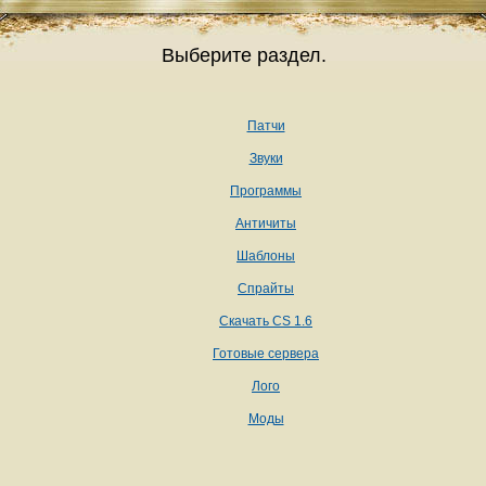
Выберите раздел.
Патчи
Звуки
Программы
Античиты
Шаблоны
Спрайты
Скачать CS 1.6
Готовые сервера
Лого
Моды