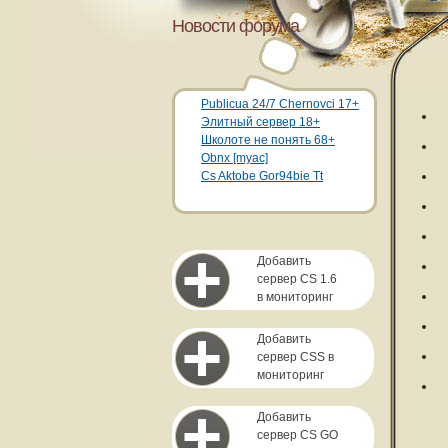
Новости форума
Publicua 24/7 Chernovci 17+
Элитный сервер 18+
Школоте не понять 68+
Obnx [myac]
Cs Aktobe Gor94bie Tt
Добавить
сервер CS 1.6
в мониторинг
Добавить
сервер CSS в
мониторинг
Добавить
сервер CS GO