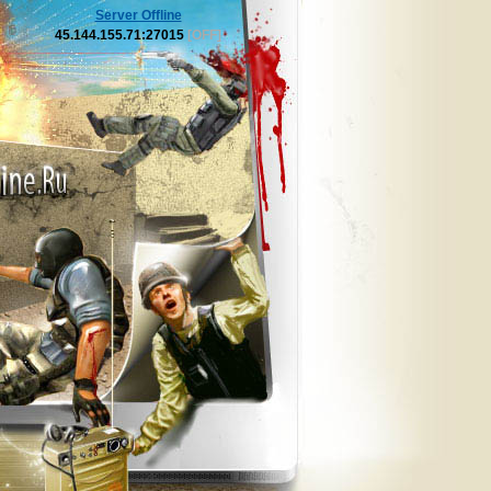
Server Offline
45.144.155.71:27015
[OFF]