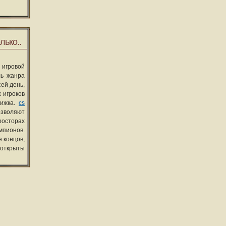
лько..
 игровой
ль жанра
сей день,
 игроков
вижка.
cs
озволяют
росторах
мпионов.
 концов,
 открыты