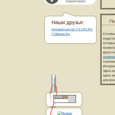
в мониторинг
По
Наши друзья:
Игровой портал CS.LIFS.RU
Сетевы
CSMania.RU
индуст
сетевых
несмотр
красот
сервера
тысячам
Интерне
Здесь к
здесь м
для все