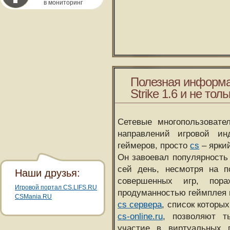
в мониторинг
Полезная информа
Strike 1.6 и не толь
Сетевые многопользовате
направлений игровой и
геймеров, просто
cs
– ярки
Он завоевал популярность 
сей день, несмотря на 
Наши друзья:
совершенных игр, пора
Игровой портал CS.LIFS.RU
продуманностью геймплея 
CSMania.RU
cs сервера
, список которы
cs-online.ru
, позволяют т
участие в виртуальных п