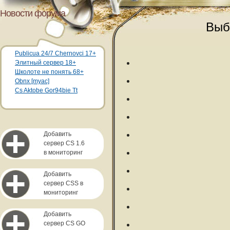
Новости форума
Выб
Publicua 24/7 Chernovci 17+
Элитный сервер 18+
Школоте не понять 68+
Obnx [myac]
Cs Aktobe Gor94bie Tt
Добавить
сервер CS 1.6
в мониторинг
Добавить
сервер CSS в
мониторинг
Добавить
сервер CS GO