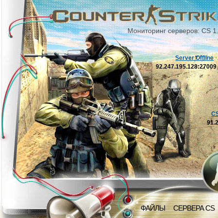
Мониторинг серверов: CS 1
Server Offline
92.247.195.128:2700
C
91.
ФАЙЛЫ
СЕРВЕРА CS