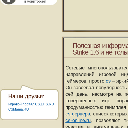
в мониторинг
Полезная информа
Strike 1.6 и не толь
Сетевые многопользовате
направлений игровой и
геймеров, просто
cs
– ярки
Он завоевал популярность 
сей день, несмотря на 
Наши друзья:
совершенных игр, пора
Игровой портал CS.LIFS.RU
продуманностью геймплея 
CSMania.RU
cs сервера
, список которы
cs-online.ru
, позволяют т
участие в виртуальных п