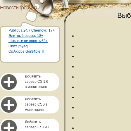
Новости форума
Выб
Publicua 24/7 Chernovci 17+
Элитный сервер 18+
Школоте не понять 68+
Obnx [myac]
Cs Aktobe Gor94bie Tt
Добавить
сервер CS 1.6
в мониторинг
Добавить
сервер CSS в
мониторинг
Добавить
сервер CS GO