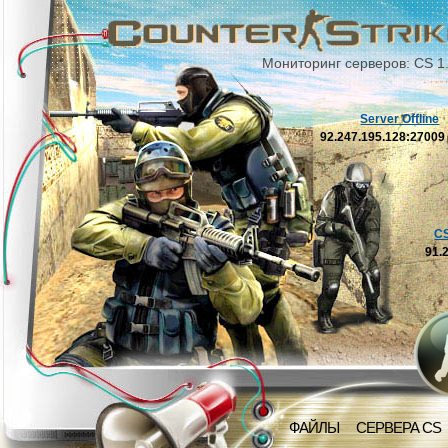
Мониторинг серверов: CS 1
Server Offline
92.247.195.128:2700
C
91.
ФАЙЛЫ
СЕРВЕРА CS