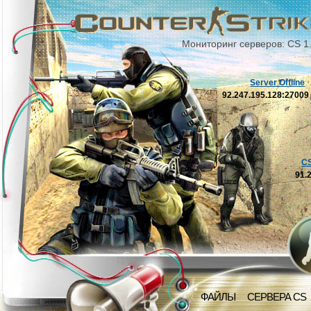
Мониторинг серверов: CS 1
Server Offline
92.247.195.128:2700
C
91.
ФАЙЛЫ
СЕРВЕРА CS