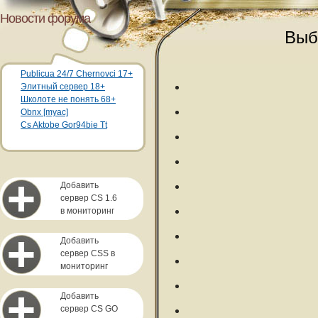
Новости форума
Выб
Publicua 24/7 Chernovci 17+
Элитный сервер 18+
Школоте не понять 68+
Obnx [myac]
Cs Aktobe Gor94bie Tt
Добавить
сервер CS 1.6
в мониторинг
Добавить
сервер CSS в
мониторинг
Добавить
сервер CS GO