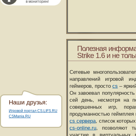
в мониторинг
Полезная информа
Strike 1.6 и не толь
Сетевые многопользовате
направлений игровой и
геймеров, просто
cs
– ярки
Он завоевал популярность 
сей день, несмотря на 
Наши друзья:
совершенных игр, пора
Игровой портал CS.LIFS.RU
продуманностью геймплея 
CSMania.RU
cs сервера
, список которы
cs-online.ru
, позволяют т
участие в виртуальных п